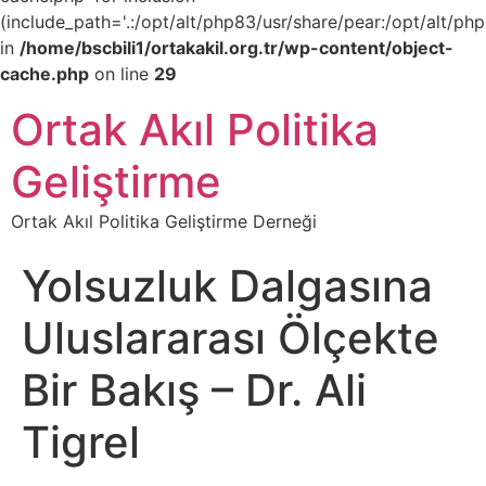
(include_path='.:/opt/alt/php83/usr/share/pear:/opt/alt/php
in
/home/bscbili1/ortakakil.org.tr/wp-content/object-
cache.php
on line
29
Ortak Akıl Politika
Geliştirme
Ortak Akıl Politika Geliştirme Derneği
Yolsuzluk Dalgasına
Uluslararası Ölçekte
Bir Bakış – Dr. Ali
Tigrel