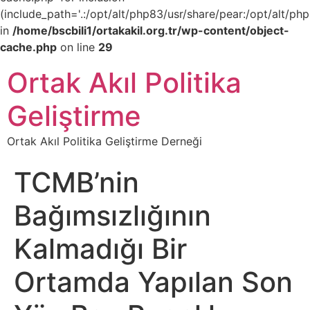
(include_path='.:/opt/alt/php83/usr/share/pear:/opt/alt/php
in
/home/bscbili1/ortakakil.org.tr/wp-content/object-
cache.php
on line
29
Ortak Akıl Politika
Geliştirme
Ortak Akıl Politika Geliştirme Derneği
TCMB’nin
Bağımsızlığının
Kalmadığı Bir
Ortamda Yapılan Son