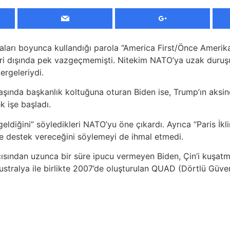
rı boyunca kullandığı parola “America First/Önce Amerika” 
eri dışında pek vazgeçmemişti. Nitekim NATO’ya uzak duruşu 
ergeleriydi.
 başında başkanlık koltuğuna oturan Biden ise, Trump’ın aks
k işe başladı.
ldiğini” söyledikleri NATO’yu öne çıkardı. Ayrıca “Paris İkl
ne destek vereceğini söylemeyi de ihmal etmedi.
er açısından uzunca bir süre ipucu vermeyen Biden, Çin’i kuş
ralya ile birlikte 2007’de oluşturulan QUAD (Dörtlü Güvenl