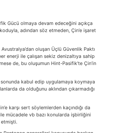
sifik Gücü olmaya devam edeceğini açıkça
 koduyla, adından söz etmeden, Çin’e işaret
 Avustralya’dan oluşan Üçlü Güvenlik Paktı
er enerji ile çalışan sekiz denizaltıya sahip
lmese de, bu oluşumun Hint-Pasifik’te Çin’in
ni, sonunda kabul edip uygulamaya koymaya
alanlarda da olduğunu aklından çıkarmadığı
’e karşı sert söylemlerden kaçındığı da
 ile mücadele vb bazı konularda işbirliğini
etmişti.
 ve Pentagon generalleri konusunda başkan