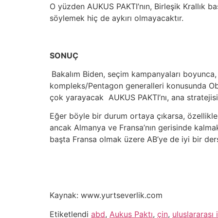
O yüzden AUKUS PAKTI’nın, Birleşik Krallık baş
söylemek hiç de aykırı olmayacaktır.
SONUÇ
Bakalım Biden, seçim kampanyaları boyunca, “Ç
kompleks/Pentagon generalleri konusunda Obama
çok yarayacak AUKUS PAKTI’nı, ana stratejisin
Eğer böyle bir durum ortaya çıkarsa, özellikle 
ancak Almanya ve Fransa’nın gerisinde kalmakta
başta Fransa olmak üzere AB’ye de iyi bir der
Kaynak: www.yurtseverlik.com
Etiketlendi
abd
,
Aukus Paktı
,
çin
,
uluslararası i