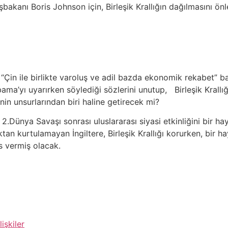
bakanı Boris Johnson için, Birleşik Krallığın dağılmasını ön
in ile birlikte varoluş ve adil bazda ekonomik rekabet” barı
’yı uyarırken söylediği sözlerini unutup, Birleşik Krallığ
in unsurlarından biri haline getirecek mi?
2.Dünya Savaşı sonrası uluslararası siyasi etkinliğini bir hay
n kurtulamayan İngiltere, Birleşik Krallığı korurken, bir hay
s vermiş olacak.
lişkiler