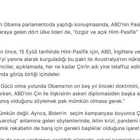
eden Obama parlamentoda yaptığı konuşmasında, ABD’nin Pa
aya gelen dört ülke lideri de, “özgür ve açık Hint-Pasifik”
ce, 15 Eylül tarihinde Hint-Pasifik için, ABD, İngiltere ve
’yi yanına alarak kurguladığı bu pakt ile Avustralya’nın nükle
mciler, açıklamada, her ne kadar Çin’in adı yine telaffuz edi
da görüş birliği içindeler.
ik Gücü olma yolunda Obama’nın on beş yıl önceki doktrini
ken, ABD’nin Çin ile ilişkisinin askeri diplomasiden başka 
laşmış olduğunu söylemek pek mümkün olmasa gerek.”
kün değil. Ayrıca, Biden’ın seçim kampanyası boyunca Çin
e varoluş” anlamına gelen söylemlerinde, iklim krizi, pandemi
mik rekabetin de barış için gerekli başlıklar olduğuna işaret 
nin de onun yardımcısı seçildiği günlerde, askeri kompleks