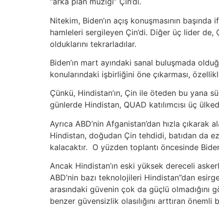
“arka plan müziği” Çin’di.
Nitekim, Biden’ın açış konuşmasının başında if
hamleleri sergileyen Çin’di. Diğer üç lider d
olduklarını tekrarladılar.
Biden’ın mart ayındaki sanal buluşmada olduğu
konularındaki işbirliğini öne çıkarması, özelli
Çünkü, Hindistan’ın, Çin ile öteden bu yana sü
günlerde Hindistan, QUAD katılımcısı üç ülke
Ayrıca ABD’nin Afganistan’dan hızla çıkarak a
Hindistan, doğudan Çin tehdidi, batıdan da ez
kalacaktır. O yüzden toplantı öncesinde Bide
Ancak Hindistan’ın eski yüksek dereceli asker
ABD’nin bazı teknolojileri Hindistan”dan esirge
arasındaki güvenin çok da güçlü olmadığını gö
benzer güvensizlik olasılığını arttıran önemli 