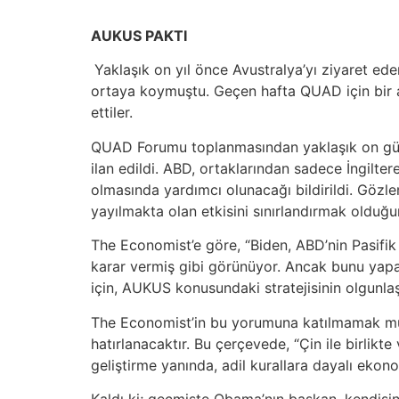
AUKUS PAKTI
Yaklaşık on yıl önce Avustralya’yı ziyaret 
ortaya koymuştu. Geçen hafta QUAD için bir ar
ettiler.
QUAD Forumu toplanmasından yaklaşık on gün ön
ilan edildi. ABD, ortaklarından sadece İngiltere
olmasında yardımcı olunacağı bildirildi. Gözle
yayılmakta olan etkisini sınırlandırmak olduğun
The Economist’e göre, “Biden, ABD’nin Pasif
karar vermiş gibi görünüyor. Ancak bunu yapar
için, AUKUS konusundaki stratejisinin olgun
The Economist’in bu yorumuna katılmamak müm
hatırlanacaktır. Bu çerçevede, “Çin ile birlikt
geliştirme yanında, adil kurallara dayalı ekono
Kaldı ki; geçmişte Obama’nın başkan, kendisi