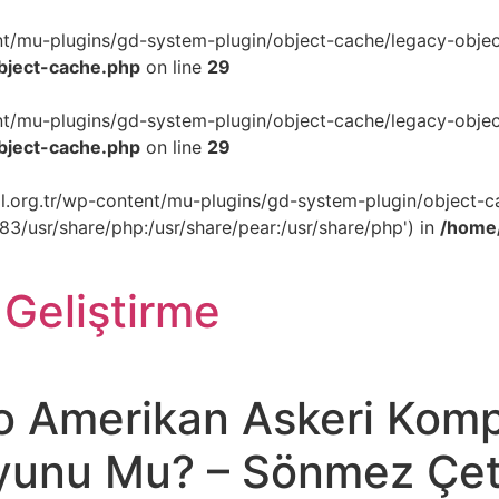
ent/mu-plugins/gd-system-plugin/object-cache/legacy-object
object-cache.php
on line
29
ent/mu-plugins/gd-system-plugin/object-cache/legacy-object
object-cache.php
on line
29
akil.org.tr/wp-content/mu-plugins/gd-system-plugin/object-c
p83/usr/share/php:/usr/share/pear:/usr/share/php') in
/home/
 Geliştirme
o Amerikan Askeri Kompl
 Oyunu Mu? – Sönmez Çe