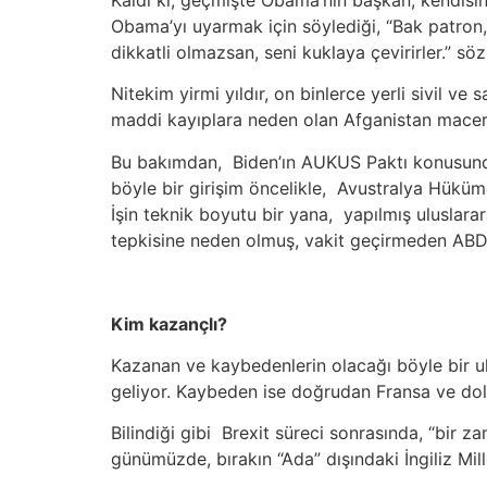
Obama’yı uyarmak için söylediği, “Bak patron, b
dikkatli olmazsan, seni kuklaya çevirirler.” sö
Nitekim yirmi yıldır, on binlerce yerli sivil
maddi kayıplara neden olan Afganistan macera
Bu bakımdan, Biden’ın AUKUS Paktı konusunda a
böyle bir girişim öncelikle, Avustralya Hükümet
İşin teknik boyutu bir yana, yapılmış uluslarar
tepkisine neden olmuş, vakit geçirmeden ABD v
Kim kazançlı?
Kazanan ve kaybedenlerin olacağı böyle bir ulu
geliyor. Kaybeden ise doğrudan Fransa ve dolay
Bilindiği gibi Brexit süreci sonrasında, “bir 
günümüzde, bırakın “Ada” dışındaki İngiliz Mill