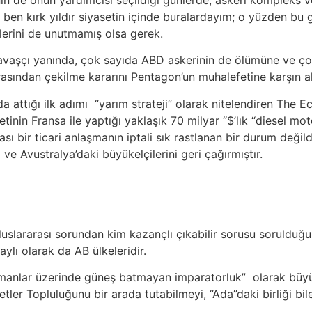
en kırk yıldır siyasetin içinde buralardayım; o yüzden bu gen
zlerini de unutmamış olsa gerek.
 ve savaşçı yanında, çok sayıda ABD askerinin de ölümüne ve
sından çekilme kararını Pentagon’un muhalefetine karşın a
ttığı ilk adımı “yarım strateji” olarak nitelendiren The Ec
inin Fransa ile yaptığı yaklaşık 70 milyar “$’lık “diesel moto
ası bir ticari anlaşmanın iptali sık rastlanan bir durum deği
e Avustralya’daki büyükelçilerini geri çağırmıştır.
slararası sorundan kim kazançlı çıkabilir sorusu sorulduğun
lı olarak da AB ülkeleridir.
zamanlar üzerinde güneş batmayan imparatorluk” olarak büyük 
etler Topluluğunu bir arada tutabilmeyi, “Ada”daki birliği bi