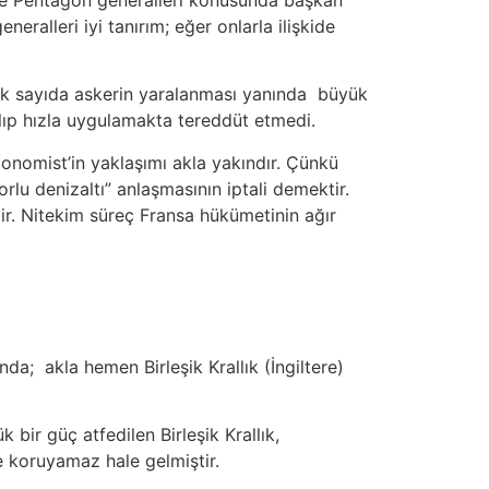
eralleri iyi tanırım; eğer onlarla ilişkide
 çok sayıda askerin yaralanması yanında büyük
lıp hızla uygulamakta tereddüt etmedi.
onomist’in yaklaşımı akla yakındır. Çünkü
rlu denizaltı” anlaşmasının iptali demektir.
ldir. Nitekim süreç Fransa hükümetinin ağır
da; akla hemen Birleşik Krallık (İngiltere)
bir güç atfedilen Birleşik Krallık,
le koruyamaz hale gelmiştir.