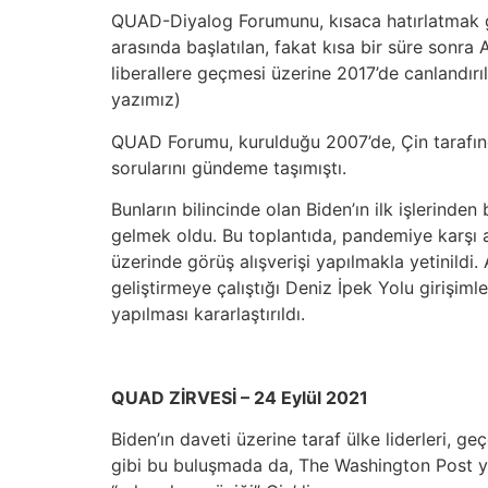
QUAD-Diyalog Forumunu, kısaca hatırlatmak g
arasında başlatılan, fakat kısa bir süre sonra 
liberallere geçmesi üzerine 2017’de canlandırı
yazımız)
QUAD Forumu, kurulduğu 2007’de, Çin tarafınd
sorularını gündeme taşımıştı.
Bunların bilincinde olan Biden’ın ilk işlerind
gelmek oldu. Bu toplantıda, pandemiye karşı aşı
üzerinde görüş alışverişi yapılmakla yetinildi
geliştirmeye çalıştığı Deniz İpek Yolu girişim
yapılması kararlaştırıldı.
QUAD ZİRVESİ – 24 Eylül 2021
Biden’ın daveti üzerine taraf ülke liderleri,
gibi bu buluşmada da, The Washington Post yaz