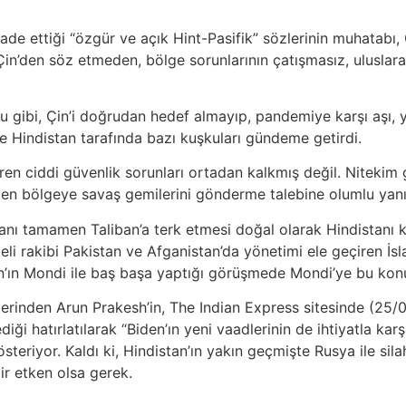
ade ettiği “özgür ve açık Hint-Pasifik” sözlerinin muhatabı
e, Çin’den söz etmeden, bölge sorunlarının çatışmasız, ulu
 gibi, Çin’i doğrudan hedef almayıp, pandemiye karşı aşı, y
kle Hindistan tarafında bazı kuşkuları gündeme getirdi.
ren ciddi güvenlik sorunları ortadan kalkmış değil. Nitekim g
den bölgeye savaş gemilerini gönderme talebine olumlu yanı
lanı tamamen Taliban’a terk etmesi doğal olarak Hindistanı 
eli rakibi Pakistan ve Afganistan’da yönetimi ele geçiren İs
n’ın Mondi ile baş başa yaptığı görüşmede Mondi’ye bu konu
lerinden Arun Prakesh’in, The Indian Express sitesinde (25/
diği hatırlatılarak “Biden’ın yeni vaadlerinin de ihtiyatla ka
steriyor. Kaldı ki, Hindistan’ın yakın geçmişte Rusya ile si
bir etken olsa gerek.