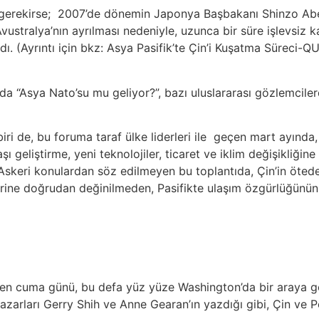
erekirse; 2007’de dönemin Japonya Başbakanı Shinzo Abe’n
Avustralya’nın ayrılması nedeniyle, uzunca bir süre işlevsiz k
ldı. (Ayrıntı için bkz: Asya Pasifik’te Çin’i Kuşatma Süreci-
a “Asya Nato’su mu geliyor?”, bazı uluslararası gözlemcil
en biri de, bu foruma taraf ülke liderleri ile geçen mart ayı
 geliştirme, yeni teknolojiler, ticaret ve iklim değişikliğine
. Askeri konulardan söz edilmeyen bu toplantıda, Çin’in öted
lerine doğrudan değinilmeden, Pasifikte ulaşım özgürlüğünün 
 geçen cuma günü, bu defa yüz yüze Washington’da bir araya g
arları Gerry Shih ve Anne Gearan’ın yazdığı gibi, Çin ve Pe