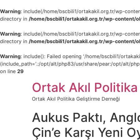
Warning
: include(/home/bscbili1/ortakakil.org.tr/wp-cont
directory in
/home/bscbili1/ortakakil.org.tr/wp-content/
Warning
: include(/home/bscbili1/ortakakil.org.tr/wp-cont
directory in
/home/bscbili1/ortakakil.org.tr/wp-content/
Warning
: include(): Failed opening '/home/bscbili1/ortak
(include_path='.:/opt/alt/php83/usr/share/pear:/opt/alt/ph
on line
29
Ortak Akıl Politika
Ortak Akıl Politika Geliştirme Derneği
Aukus Paktı, Angl
Çin’e Karşı Yeni