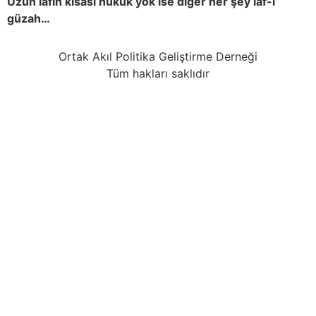
Uzun lafın kısası hukuk yok ise diğer her şey laf-ı
güzah…
Ortak Akıl Politika Geliştirme Derneği
Tüm hakları saklıdır