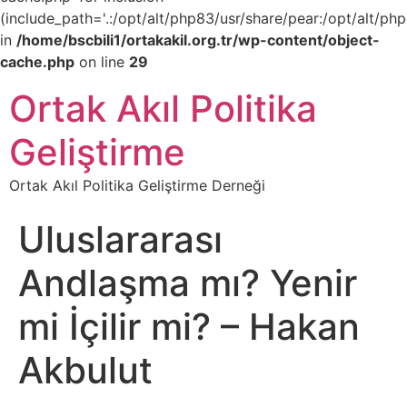
(include_path='.:/opt/alt/php83/usr/share/pear:/opt/alt/php
in
/home/bscbili1/ortakakil.org.tr/wp-content/object-
cache.php
on line
29
Ortak Akıl Politika
Geliştirme
Ortak Akıl Politika Geliştirme Derneği
Uluslararası
Andlaşma mı? Yenir
mi İçilir mi? – Hakan
Akbulut