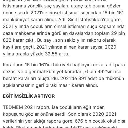
istismarına yönelik suç sayıları, utanç tablosunu gözler
önüne serdi. 2021’de cinsel istismar suçundan 16 bin 161
mahkûmiyet kararı alındı. Adli Sicil İstatistikleri’ne göre,
2021 yılında çocukların cinsel istismarı suçu kapsamında
ceza mahkemelerinde görülen davalardan toplam 29 bin
822 karar çıktı. Bu sayı, son sekiz yılın rekoru olarak
kayıtlara geçti. 2021 yılında alınan karar sayısı, 2020
yılına oranla yüzde 32,55 arttı.
Kararların 16 bin 161’ini hürriyeti bağlayıcı ceza, adli para
cezası ve diğer mahkûmiyet kararları, 6 bin 992’sini ise
beraat kararları oluşturdu. 2021’de 391 adet de “hükmün
açıklanmasının geri bırakılması” kararı alındı.
EĞİTİMSİZLİK ARTIYOR
TEDMEM 2021 raporu ise çocukların eğitimden
kopuşunu gözler önüne serdi. Son olarak 2020-2021
verilerinin yer aldığı rapora göre, 676 bin çocuk okul dışı
kaldı. Okul en çok terk edenler 14-17 yaş aralığındaki