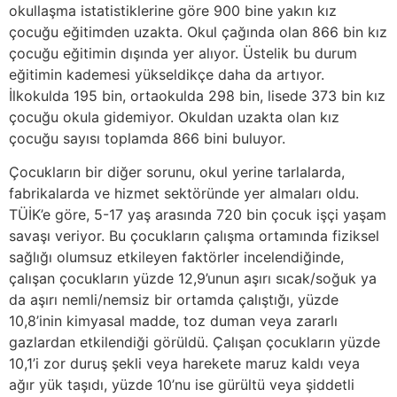
okullaşma istatistiklerine göre 900 bine yakın kız
çocuğu eğitimden uzakta. Okul çağında olan 866 bin kız
çocuğu eğitimin dışında yer alıyor. Üstelik bu durum
eğitimin kademesi yükseldikçe daha da artıyor.
İlkokulda 195 bin, ortaokulda 298 bin, lisede 373 bin kız
çocuğu okula gidemiyor. Okuldan uzakta olan kız
çocuğu sayısı toplamda 866 bini buluyor.
Çocukların bir diğer sorunu, okul yerine tarlalarda,
fabrikalarda ve hizmet sektöründe yer almaları oldu.
TÜİK’e göre, 5-17 yaş arasında 720 bin çocuk işçi yaşam
savaşı veriyor. Bu çocukların çalışma ortamında fiziksel
sağlığı olumsuz etkileyen faktörler incelendiğinde,
çalışan çocukların yüzde 12,9’unun aşırı sıcak/soğuk ya
da aşırı nemli/nemsiz bir ortamda çalıştığı, yüzde
10,8’inin kimyasal madde, toz duman veya zararlı
gazlardan etkilendiği görüldü. Çalışan çocukların yüzde
10,1’i zor duruş şekli veya harekete maruz kaldı veya
ağır yük taşıdı, yüzde 10’nu ise gürültü veya şiddetli