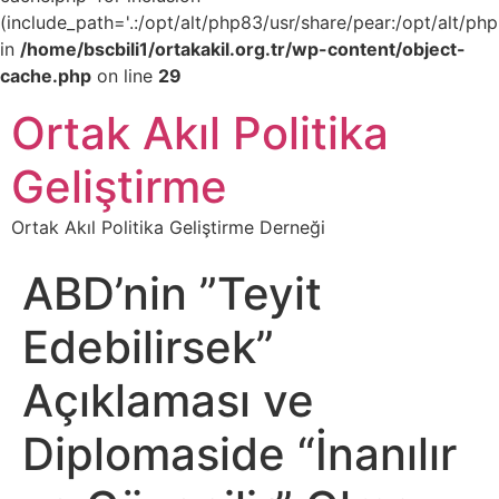
(include_path='.:/opt/alt/php83/usr/share/pear:/opt/alt/php
in
/home/bscbili1/ortakakil.org.tr/wp-content/object-
cache.php
on line
29
Ortak Akıl Politika
Geliştirme
Ortak Akıl Politika Geliştirme Derneği
ABD’nin ”Teyit
Edebilirsek”
Açıklaması ve
Diplomaside “İnanılır