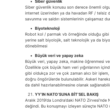
Siber güvenlik
Siber güvenlik konusu son derece önemli olgul
internet üzerinden ya da havadan RF / telsiz d
savunma ve saldırı sistemlerinin çalışamaz du
Biyoteknoloji
Robot kol / parmak vb örneğinde olduğu gibi b
yerine salt biyolojik, salt teknolojik ya da bi
dönebilmesi
Büyük veri ve yapay zeka
Büyük veri, yapay zeka, makine öğrenmesi ve d
Özellikle çok büyük ham veri yığınlarının için
gibi oldukça zor ve çok zaman alıcı bir işlem,
doğru öngörülerde bulunulabilir. Askeri harek
da dahil hazırlanabilmesine olanak sağlanabilir
YY’IN NATO’SUNA BİT’SEL BAKIŞ
Aralık 2019’da Londra’daki NATO Zirvesi’nde
değindi. Bu konuşmayı izleyen süreçte NATO üy