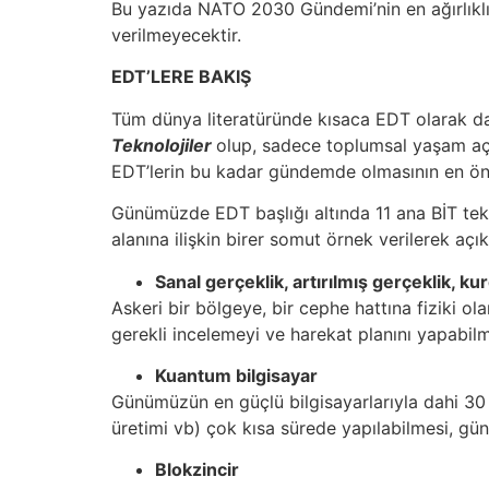
Bu yazıda NATO 2030 Gündemi’nin en ağırlıklı 
verilmeyecektir.
EDT’LERE BAKIŞ
Tüm dünya literatüründe kısaca EDT olarak da
Teknolojiler
olup, sadece toplumsal yaşam açı
EDT’lerin bu kadar gündemde olmasının en önem
Günümüzde EDT başlığı altında 11 ana BİT tekno
alanına ilişkin birer somut örnek verilerek açı
Sanal gerçeklik, artırılmış gerçeklik, ku
Askeri bir bölgeye, bir cephe hattına fiziki o
gerekli incelemeyi ve harekat planını yapabi
Kuantum bilgisayar
Günümüzün en güçlü bilgisayarlarıyla dahi 30 
üretimi vb) çok kısa sürede yapılabilmesi, gün
Blokzincir