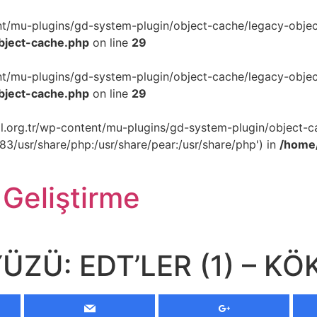
ent/mu-plugins/gd-system-plugin/object-cache/legacy-object
object-cache.php
on line
29
ent/mu-plugins/gd-system-plugin/object-cache/legacy-object
object-cache.php
on line
29
akil.org.tr/wp-content/mu-plugins/gd-system-plugin/object-c
p83/usr/share/php:/usr/share/pear:/usr/share/php') in
/home/
 Geliştirme
ÜZÜ: EDT’LER (1) – K