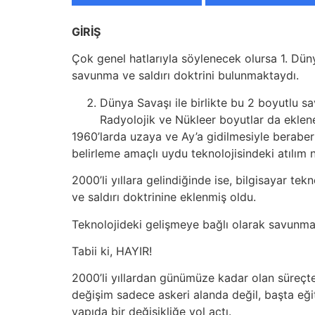
GİRİŞ
Çok genel hatlarıyla söylenecek olursa 1. Dün
savunma ve saldırı doktrini bulunmaktaydı.
Dünya Savaşı ile birlikte bu 2 boyutlu s
Radyolojik ve Nükleer boyutlar da eklene
1960’larda uzaya ve Ay’a gidilmesiyle beraber
belirleme amaçlı uydu teknolojisindeki atılım
2000’li yıllara gelindiğinde ise, bilgisayar t
ve saldırı doktrinine eklenmiş oldu.
Teknolojideki gelişmeye bağlı olarak savunma 
Tabii ki, HAYIR!
2000’li yıllardan günümüze kadar olan süreçte
değişim sadece askeri alanda değil, başta eği
yapıda bir değişikliğe yol açtı.