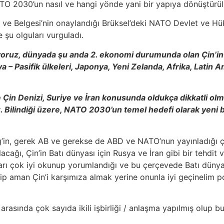
ATO 2030’un nasıl ve hangi yönde yani bir yapıya dönüştürül
 ve Belgesi’nin onaylandığı Brüksel’deki NATO Devlet ve H
şu olguları vurguladı.
oruz, dünyada şu anda 2. ekonomi durumunda olan Çin’in 
– Pasifik ülkeleri, Japonya, Yeni Zelanda, Afrika, Latin Am
 Çin Denizi, Suriye ve İran konusunda oldukça dikkatli olma
. Bilindiği üzere, NATO 2030’un temel hedefi olarak yeni bi
’in, gerek AB ve gerekse de ABD ve NATO’nun yayınladığı ç
lacağı, Çin’in Batı dünyası için Rusya ve İran gibi bir tehdi
ları çok iyi okunup yorumlandığı ve bu çerçevede Batı dünyas
dip aman Çin’i karşımıza almak yerine onunla iyi geçinelim p
sında çok sayıda ikili işbirliği / anlaşma yapılmış olup b