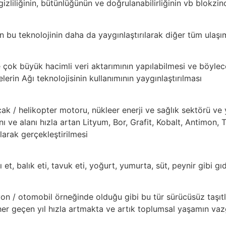
, gizliliğinin, bütünlüğünün ve doğrulanabilirliğinin vb blokzi
u teknolojinin daha da yaygınlaştırılarak diğer tüm ulaşım
ve çok büyük hacimli veri aktarımının yapılabilmesi ve böyle
erin Ağı teknolojisinin kullanımının yaygınlaştırılması
, uçak / helikopter motoru, nükleer enerji ve sağlık sektörü 
anı ve alanı hızla artan Lityum, Bor, Grafit, Kobalt, Antimon
larak gerçekleştirilmesi
t, balık eti, tavuk eti, yoğurt, yumurta, süt, peynir gibi gı
on / otomobil örneğinde olduğu gibi bu tür sürücüsüz taş
 her geçen yıl hızla artmakta ve artık toplumsal yaşamın v