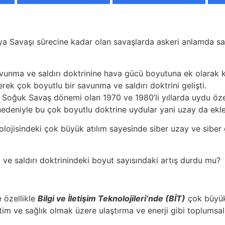
ya Savaşı sürecine kadar olan savaşlarda askeri anlamda sad
avunma ve saldırı doktrinine hava gücü boyutuna ek olarak k
rek çok boyutlu bir savunma ve saldırı doktrini gelişti.
 Soğuk Savaş dönemi olan 1970 ve 1980’li yıllarda uydu öze
 nedeniyle bu çok boyutlu doktrine uydular yani uzay da ekl
eknolojisindeki çok büyük atılım sayesinde siber uzay ve sib
ve saldırı doktrinindeki boyut sayısındaki artış durdu mu?
 özellikle
Bilgi ve İletişim Teknolojileri’nde (BİT)
çok büyük 
tim ve sağlık olmak üzere ulaştırma ve enerji gibi toplumsa