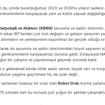
TO da, içinde bulunduğumuz 2020 ve 2030’lu yılların sadece 
ereksinimlerini karşılayacak yeni ve köklü yapısal değişikl
 Radyolojik ve Nükleer (KBRN)
savunma ve saldırı doktrinin
 etken BİT’lerdeki çok hızlı değişim ve gelişim sürecinin y
atılımların ve yenileşmenin kaçınılmaz bir gerçek olduğu ort
arak da savunma ve saldırı doktrinindeki boyut sayısının süre
n gereksinimlerini karşılayamaz duruma geldi. Dolayısıyla NA
oğun bir çalışma ve yapılanmaya geçmek zorunda kaldı.
 o geleneksel elinde tüfek asker yerine, büyük veri ve kurgu
rdunun yaşama geçirilmesi hiç de uzak değil.
i tamamen insansız bir ordu olan
Robot Ordu
kurma çalışmal
. 2015 yılından beri bu konuda çok yoğun bir şekilde çalışm