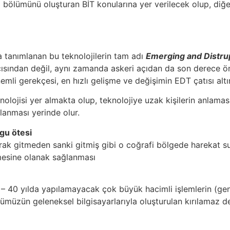
bölümünü oluşturan BİT konularına yer verilecek olup, diğe
 tanımlanan bu teknolojilerin tam adı
Emerging and Distrup
sından değil, aynı zamanda askeri açıdan da son derece önem
li gerekçesi, en hızlı gelişme ve değişimin EDT çatısı altı
lojisi yer almakta olup, teknolojiye uzak kişilerin anlaması
klanması yerinde olur.
rgu ötesi
larak gitmeden sanki gitmiş gibi o coğrafi bölgede harekat s
lmesine olanak sağlanması
– 40 yılda yapılamayacak çok büyük hacimli işlemlerin (gene
ümüzün geleneksel bilgisayarlarıyla oluşturulan kırılamaz den