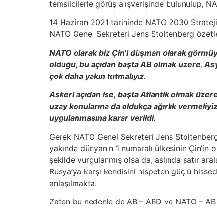
temsilcilerle görüş alışverişinde bulunulup, N
14 Haziran 2021 tarihinde NATO 2030 Strateji
NATO Genel Sekreteri Jens Stoltenberg özetle 
NATO olarak biz Çin’i düşman olarak görmüy
olduğu, bu açıdan başta AB olmak üzere, Asya 
çok daha yakın tutmalıyız.
Askeri açıdan ise, başta Atlantik olmak üzere
uzay konularına da oldukça ağırlık vermeliyiz
uygulanmasına karar verildi.
Gerek NATO Genel Sekreteri Jens Stoltenberg
yakında dünyanın 1 numaralı ülkesinin Çin’in o
şekilde vurgulanmış olsa da, aslında satır ara
Rusya’ya karşı kendisini nispeten güçlü hisse
anlaşılmakta.
Zaten bu nedenle de AB – ABD ve NATO – AB ara