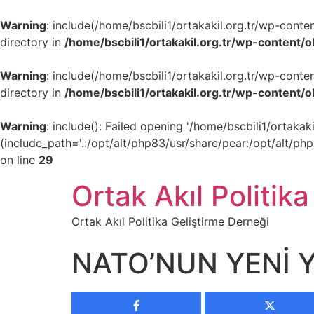
Warning
: include(/home/bscbili1/ortakakil.org.tr/wp-cont
directory in
/home/bscbili1/ortakakil.org.tr/wp-content/
Warning
: include(/home/bscbili1/ortakakil.org.tr/wp-cont
directory in
/home/bscbili1/ortakakil.org.tr/wp-content/
Warning
: include(): Failed opening '/home/bscbili1/ortak
(include_path='.:/opt/alt/php83/usr/share/pear:/opt/alt/ph
on line
29
Ortak Akıl Politika
Ortak Akıl Politika Geliştirme Derneği
NATO’NUN YENİ Y