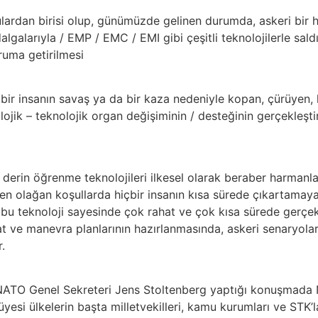
ardan birisi olup, günümüzde gelinen durumda, askeri bir h
algalarıyla / EMP / EMC / EMI gibi çeşitli teknolojilerle sal
ruma getirilmesi
ir insanın savaş ya da bir kaza nedeniyle kopan, çürüyen, 
yolojik – teknolojik organ değişiminin / desteğinin gerçekleşt
erin öğrenme teknolojileri ilkesel olarak beraber harmanlan
den olağan koşullarda hiçbir insanın kısa sürede çıkartamayac
 bu teknoloji sayesinde çok rahat ve çok kısa sürede gerçek
at ve manevra planlarının hazırlanmasında, askeri senaryola
.
 NATO Genel Sekreteri Jens Stoltenberg yaptığı konuşmada
esi ülkelerin başta milletvekilleri, kamu kurumları ve STK’l