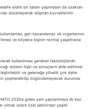
edefe silahlı bir saldırı yapmadan da uzaktan
dırılar düzenleyerek düşman kuvvetlerinin
kullanılamaz, geri kazanılamaz vb organlarının
irilmesi ve böylece kişinin normal yaşantısına
arak kullanılması gereken teknolojilerdir.
ağı anlamlı ilişki ve sonuçların elde edilmesi
leştirilebilir ve geleceğe yönelik çok daha
rın çeşitlendirilip öngörülemeyecek durumlar
 NATO 2030’a giden yeni yapılanmaya ilk kez
ar olmak üzere özel sektörden çeşitli