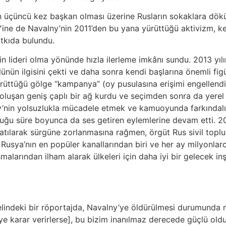
in üçüncü kez başkan olması üzerine Rusların sokaklara dökü
ı. Yine de Navalny’nin 2011’den bu yana yürüttüğü aktivizm
atkıda bulundu.
in lideri olma yönünde hızla ilerleme imkânı sundu. 2013 yı
ün ilgisini çekti ve daha sonra kendi başlarına önemli figür
 yürüttüğü gölge “kampanya” (oy pusulasına erişimi engellen
 oluşan geniş çaplı bir ağ kurdu ve seçimden sonra da yerel 
y’nin yolsuzlukla mücadele etmek ve kamuoyunda farkındalı
ğu süre boyunca da ses getiren eylemlerine devam etti. 2021 
e atılarak sürgüne zorlanmasına rağmen, örgüt Rus sivil to
Rusya’nın en popüler kanallarından biri ve her ay milyonlar
ışmalarından ilham alarak ülkeleri için daha iyi bir gelecek 
selindeki bir röportajda, Navalny’ye öldürülmesi durumunda 
e karar verirlerse], bu bizim inanılmaz derecede güçlü ol