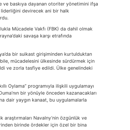
e ve baskıya dayanan otoriter yönetimini ifşa
iderliğini devirecek ani bir halk
rdu.
zlukla Mücadele Vakfı (FBK) da dahil olmak
rayna’daki savaşa karşı etrafında
a’da bir suikast girişiminden kurtulduktan
e bile, mücadelesini ülkesinde sürdürmek için
ldi ve zorla tasfiye edildi. Ülke genelindeki
llı Oylama” programıyla ilişkili uygulamayı
i Duma’nın bir yönüyle önceden kazanacakları
ına dair yaygın kanaat, bu uygulamalarla
ik araştırmaları Navalny’nin özgünlük ve
nden birinde ördekler için özel bir bina