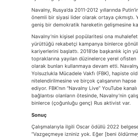
Navalny, Rusya’da 2011-2012 yıllarında Putin’
önemli bir siyasi lider olarak ortaya çıkmışt
geniş bir demokratik hareketin gelişmesine k
Navalny’nin kişisel popülaritesi ona muhalefet
yürüttüğü rekabetçi kampanya binlerce gönüllün
kariyerlerini başlattı. 2018’de başkanlık için
topraklarına yayılan düzinelerce yerel ofisten
olarak bunları kullanmaya devam etti. Navaln
Yolsuzlukla Mücadele Vakfı (FBK), hapiste oldu
nitelendirilmesine ve birçok çalışanının haps
ediyor. FBK’nın “Navalny Live” YouTube kanalı 
bağlantısı olanların ötesinde, Navalny’nin çal
binlerce (çoğunluğu genç) Rus aktivist var.
Sonuç
Çalışmalarıyla ilgili Oscar ödüllü 2022 belge
“Vazgeçmeye izniniz yok. Eğer [beni öldürmey