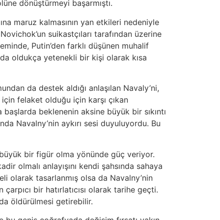
bolüne dönüştürmeyi başarmıştı.
zına maruz kalmasının yan etkileri nedeniyle
 Novichok’un suikastçıları tarafından üzerine
eminde, Putin’den farklı düşünen muhalif
da oldukça yetenekli bir kişi olarak kısa
mundan da destek aldığı anlaşılan Navaly’ni,
çin felaket olduğu için karşı çıkan
a başlarda beklenenin aksine büyük bir sıkıntı
ısında Navalny’nin aykırı sesi duyuluyordu. Bu
ü büyük bir figür olma yönünde güç veriyor.
 kadir olmalı anlayışını kendi şahsında sahaya
üeli olarak tasarlanmış olsa da Navalny’nin
rpıcı bir hatırlatıcısı olarak tarihe geçti.
a öldürülmesi getirebilir.