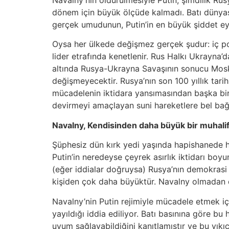
Navalny’nin öldürülmesiyle Putin, şimdilik Rus
dönem için büyük ölçüde kalmadı. Batı dünyası
gerçek umudunun, Putin’in en büyük şiddet eyl
Oysa her ülkede değişmez gerçek şudur: iç pol
lider etrafında kenetlenir. Rus Halkı Ukrayna’d
altında Rusya-Ukrayna Savaşının sonucu Moskova
değişmeyecektir. Rusya’nın son 100 yıllık tarihi
mücadelenin iktidara yansımasından başka bir ş
devirmeyi amaçlayan suni hareketlere bel ba
Navalny, Kendisinden daha büyük bir muhalif
Şüphesiz dün kırk yedi yaşında hapishanede 
Putin’in neredeyse çeyrek asırlık iktidarı boy
(eğer iddialar doğruysa) Rusya’nın demokrasi 
kişiden çok daha büyüktür. Navalny olmadan da
Navalny’nin Putin rejimiyle mücadele etmek için
yayıldığı iddia ediliyor. Batı basınına göre b
uyum sağlayabildiğini kanıtlamıştır ve bu yık