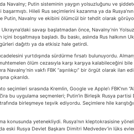
da Navalny; Putin sisteminin yaygın yolsuzluğunu ve şiddet
başarmıştı. Hileli Rus seçimlerini kazanma ya da Rusya’nın l
 Putin, Navalny ve ekibini ölümcül bir tehdit olarak görüyo
le Ukrayna’daki savaşı başlatmadan önce, Navalny’nin Yolsu
içini boşaltmaya başladı. Bu baskı, aslında Rus halkının Uk
rleri dağıttı ya da etkisiz hale getirdi.
adelesini yurtdışında sürdürme fırsatı bulunuyordu. Almany
ve muhtemelen ölüm cezasıyla karşı karşıya kalabileceğini bil
a Navalny’nin vakfı FBK “aşırılıkçı” bir örgüt olarak ilan edi
ına çıkarıldı.
 seçimleri sırasında Kremlin, Google ve Apple’ı FBK’nın “Akı
ira bu uygulama seçmenleri; Putin’in Birleşik Rusya partis
trafında birleşmeye teşvik ediyordu. Seçimlere hile karıştığ
rma konusunda yetenekliydi. Rusya’nın kleptokrasisine yönel
da eski Rusya Devlet Başkanı Dimitri Medvedev’in lüks evleri