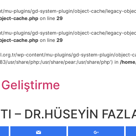
ent/mu-plugins/gd-system-plugin/object-cache/legacy-object
object-cache.php
on line
29
ent/mu-plugins/gd-system-plugin/object-cache/legacy-object
object-cache.php
on line
29
akil.org.tr/wp-content/mu-plugins/gd-system-plugin/object-c
p83/usr/share/php:/usr/share/pear:/usr/share/php') in
/home/
 Geliştirme
I – DR.HÜSEYİN FAZL