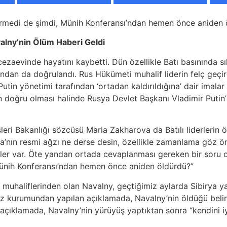
ürmedi de şimdi, Münih Konferansı’ndan hemen önce aniden 
alny’nin Ölüm Haberi Geldi
 cezaevinde hayatını kaybetti. Dün özellikle Batı basınında
ından da doğrulandı. Rus Hükümeti muhalif liderin felç geçi
Putin yönetimi tarafından ‘ortadan kaldırıldığına’ dair imalar
n doğru olması halinde Rusya Devlet Başkanı Vladimir Putin’
leri Bakanlığı sözcüsü Maria Zakharova da Batılı liderlerin ö
’nın resmi ağzı ne derse desin, özellikle zamanlama göz ö
ler var. Öte yandan ortada cevaplanması gereken bir soru 
ünih Konferansı’ndan hemen önce aniden öldürdü?”
t muhaliflerinden olan Navalny, geçtiğimiz aylarda Sibirya 
az kurumundan yapılan açıklamada, Navalny’nin öldüğü belir
 açıklamada, Navalny’nin yürüyüş yaptıktan sonra “kendini iy