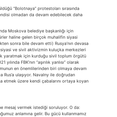
ldüğü “Bolotnaya” protestoları sırasında
, kendisi olmadan da devam edebilecek daha
lında Moskova belediye başkanlığı için
ler haline gelen birçok muhalifin siyasi
dikten sonra bile devam etti) Rusya’nın devasa
siyasi ve sivil aktivizmin kuluçka merkezleri
k yaratmak için kurduğu sivil toplum örgütü
yılında FBK’nın “aşırılık yanlısı” olarak
plumunun en önemlilerinden biri olmaya devam
ca Rus’a ulaşıyor. Navalny ile doğrudan
inşa etmek üzere kendi çabalarını ortaya koyan
ne mesaj vermek istediği soruluyor. O da:
duğumuz anlamına gelir. Bu gücü kullanmamız