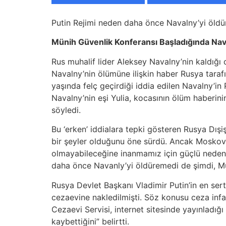
Putin Rejimi neden daha önce Navalny’yi öld
Münih Güvenlik Konferansı Başladığında Nav
Rus muhalif lider Aleksey Navalny’nin kaldığı
Navalny’nin ölümüne ilişkin haber Rusya taraf
yaşında felç geçirdiği iddia edilen Navalny’in 
Navalny’nin eşi Yulia, kocasının ölüm haberini
söyledi.
Bu ‘erken’ iddialara tepki gösteren Rusya Dışiş
bir şeyler olduğunu öne sürdü. Ancak Moskova
olmayabileceğine inanmamız için güçlü neden
daha önce Navanly’yi öldüremedi de şimdi, M
Rusya Devlet Başkanı Vladimir Putin’in en ser
cezaevine nakledilmişti. Söz konusu ceza inf
Cezaevi Servisi, internet sitesinde yayınladığı
kaybettiğini” belirtti.