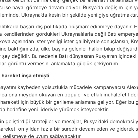
ya’da kendi iktidarına karşı gerçek bir alternatif bırakmadı 
 ise hayal görmeye devam ediyor. Rusya’da değişim için yeni
eminde, Ukrayna’da kesin bir şekilde yenilgiye uğratmaktır.
itikada başarı dış politikada ‘düşman’ edinmeye dayanır. H
a kendilerinden gördükleri Ukraynalılarla değil Batı emperyal
 açısından ister yenilgi ister galibiyetle sonuçlansın, Krem
ne baktığımızda, ülke başına gelenler halkın bıkıp değiştirdiği
ey değildir. Bu nedenle Batı dünyasının Rusya’nın içindeki 
ğlar görüntü vermesini anlamakta güçlük çekiyorum.
 hareket inşa etmişti
hayatını kaybeden yolsuzlukla mücadele kampanyacısı Alexe
unca ona meydan okuyan en popüler ve etkili muhalefet lideri
hareketi için büyük bir gerileme anlamına geliyor. Eğer bu g
 hedefine yeni lideriyle yürümek isteyecektir.
 geliştirdiği stratejiler ve mesajlar, Rusya’daki demokrasi y
u hareket, on yıldan fazla bir süredir devam eden ve giderek 
ıcı gelişmeye de uyum sağlayacaktır.