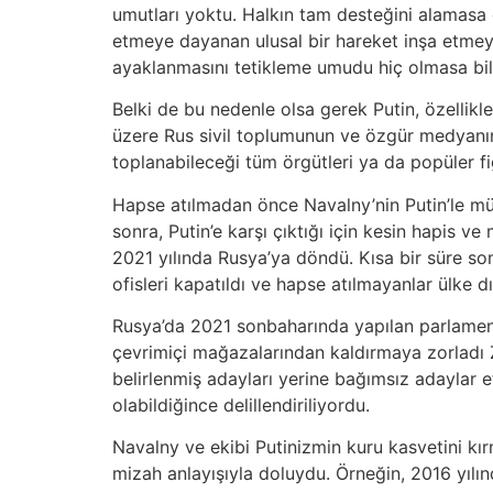
umutları yoktu. Halkın tam desteğini alamasa 
etmeye dayanan ulusal bir hareket inşa etmeyi 
ayaklanmasını tetikleme umudu hiç olmasa bile
Belki de bu nedenle olsa gerek Putin, özellik
üzere Rus sivil toplumunun ve özgür medyanın 
toplanabileceği tüm örgütleri ya da popüler figü
Hapse atılmadan önce Navalny’nin Putin’le müc
sonra, Putin’e karşı çıktığı için kesin hapis 
2021 yılında Rusya’ya döndü. Kısa bir süre sonr
ofisleri kapatıldı ve hapse atılmayanlar ülke dış
Rusya’da 2021 sonbaharında yapılan parlamento
çevrimiçi mağazalarından kaldırmaya zorladı Z
belirlenmiş adayları yerine bağımsız adaylar e
olabildiğince delillendiriliyordu.
Navalny ve ekibi Putinizmin kuru kasvetini kı
mizah anlayışıyla doluydu. Örneğin, 2016 yılın