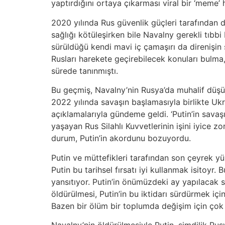
yaptırdığını ortaya çıkarması viral bir ‘meme’
2020 yılında Rus güvenlik güçleri tarafından d
sağlığı kötüleşirken bile Navalny gerekli tıbb
sürüldüğü kendi mavi iç çamaşırı da direnişin
Rusları harekete geçirebilecek konuları bulma, 
sürede tanınmıştı.
Bu geçmiş, Navalny’nin Rusya’da muhalif düşünc
2022 yılında savaşın başlamasıyla birlikte Ukr
açıklamalarıyla gündeme geldi. ‘Putin’in savaş
yaşayan Rus Silahlı Kuvvetlerinin işini iyice z
durum, Putin’in akordunu bozuyordu.
Putin ve müttefikleri tarafından son çeyrek yü
Putin bu tarihsel fırsatı iyi kullanmak isitoyr
yansıtıyor. Putin’in önümüzdeki ay yapılacak s
öldürülmesi, Putin’in bu iktidarı sürdürmek iç
Bazen bir ölüm bir toplumda değişim için çok ş