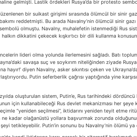
 haline gelmişti. Lastik ördekleri Rusya’da bir protesto sem
üzenlenen bir suikast girişimi sırasında ölümcül bir sinir ga
i bakımı reddetmişti. Bu arada Navalny’nin ölümcül sinir gazı
 sembolü olmuştu. Navalny, muhalefetin istenmediği Rus sist
halkın dikkatini çekecek kışkırtıcı bir dili kullanma konusun
elerin lideri olma yolunda ilerlemesini sağladı. Batı toplu
ayna’daki savaşa suç ve soykırım niteliğinden ziyade Rusya i
ına hayır!’ diyen Navalny, asker sıkıntısı çeken ve Ukrayna’d
orlaştırıyordu. Putin seferberlik çağrısı yaptığında yine karş
zyılda oluşturulan sistem, Putin’e, Rus tarihindeki dördünc
. Bunun için kullanabileceği Rus devlet mekanizması her şeye
eçimle “yeniden seçilmesi”, iktidarını yeniden teyit etme rit
in ne kadar olağanüstü yollara başvurmak zorunda olduğunun ça
eyi tetikleyebilir. Putin’in sonunu bu Navalny’nin ölümü ya d