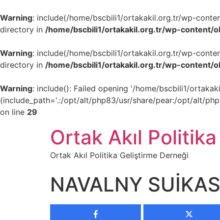
Warning
: include(/home/bscbili1/ortakakil.org.tr/wp-cont
directory in
/home/bscbili1/ortakakil.org.tr/wp-content/
Warning
: include(/home/bscbili1/ortakakil.org.tr/wp-cont
directory in
/home/bscbili1/ortakakil.org.tr/wp-content/
Warning
: include(): Failed opening '/home/bscbili1/ortak
(include_path='.:/opt/alt/php83/usr/share/pear:/opt/alt/ph
on line
29
Ortak Akıl Politika
Ortak Akıl Politika Geliştirme Derneği
NAVALNY SUİKAST