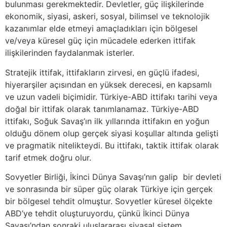
bulunması gerekmektedir. Devletler, güç ilişkilerinde
ekonomik, siyasi, askeri, sosyal, bilimsel ve teknolojik
kazanımlar elde etmeyi amaçladıkları için bölgesel
ve/veya küresel güç için mücadele ederken ittifak
ilişkilerinden faydalanmak isterler.
Stratejik ittifak, ittifakların zirvesi, en güçlü ifadesi,
hiyerarşiler açısından en yüksek derecesi, en kapsamlı
ve uzun vadeli biçimidir. Türkiye-ABD ittifakı tarihi veya
doğal bir ittifak olarak tanımlanamaz. Türkiye-ABD
ittifakı, Soğuk Savaş’ın ilk yıllarında ittifakın en yoğun
olduğu dönem olup gerçek siyasi koşullar altında gelişti
ve pragmatik nitelikteydi. Bu ittifakı, taktik ittifak olarak
tarif etmek doğru olur.
Sovyetler Birliği, İkinci Dünya Savaşı’nın galip bir devleti
ve sonrasında bir süper güç olarak Türkiye için gerçek
bir bölgesel tehdit olmuştur. Sovyetler küresel ölçekte
ABD’ye tehdit oluşturuyordu, çünkü İkinci Dünya
Savaşı’ndan sonraki uluslararası siyasal sistem