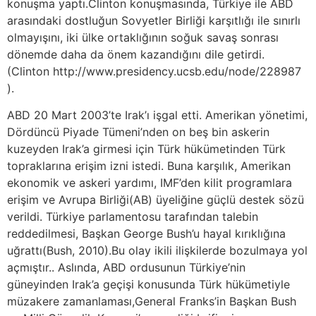
konuşma yaptı.Clinton konuşmasında, Türkiye ile ABD
arasındaki dostluğun Sovyetler Birliği karşıtlığı ile sınırlı
olmayışını, iki ülke ortaklığının soğuk savaş sonrası
dönemde daha da önem kazandığını dile getirdi.
(Clinton http://www.presidency.ucsb.edu/node/228987
).
ABD 20 Mart 2003’te Irak’ı işgal etti. Amerikan yönetimi,
Dördüncü Piyade Tümeni’nden on beş bin askerin
kuzeyden Irak’a girmesi için Türk hükümetinden Türk
topraklarına erişim izni istedi. Buna karşılık, Amerikan
ekonomik ve askeri yardımı, IMF’den kilit programlara
erişim ve Avrupa Birliği(AB) üyeliğine güçlü destek sözü
verildi. Türkiye parlamentosu tarafından talebin
reddedilmesi, Başkan George Bush’u hayal kırıklığına
uğrattı(Bush, 2010).Bu olay ikili ilişkilerde bozulmaya yol
açmıştır.. Aslında, ABD ordusunun Türkiye’nin
güneyinden Irak’a geçişi konusunda Türk hükümetiyle
müzakere zamanlaması,General Franks’in Başkan Bush