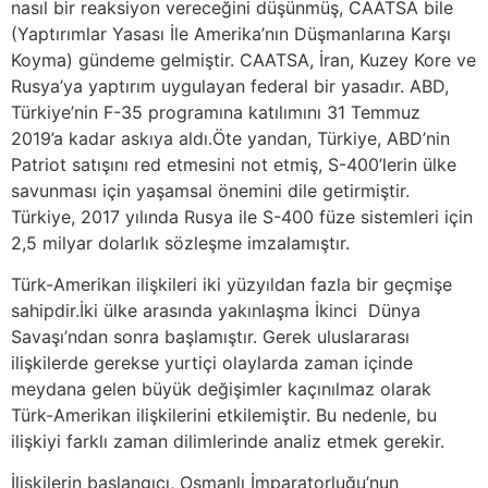
nasıl bir reaksiyon vereceğini düşünmüş, CAATSA bile
(Yaptırımlar Yasası İle Amerika’nın Düşmanlarına Karşı
Koyma) gündeme gelmiştir. CAATSA, İran, Kuzey Kore ve
Rusya’ya yaptırım uygulayan federal bir yasadır. ABD,
Türkiye’nin F-35 programına katılımını 31 Temmuz
2019’a kadar askıya aldı.Öte yandan, Türkiye, ABD’nin
Patriot satışını red etmesini not etmiş, S-400’lerin ülke
savunması için yaşamsal önemini dile getirmiştir.
Türkiye, 2017 yılında Rusya ile S-400 füze sistemleri için
2,5 milyar dolarlık sözleşme imzalamıştır.
Türk-Amerikan ilişkileri iki yüzyıldan fazla bir geçmişe
sahipdir.İki ülke arasında yakınlaşma İkinci Dünya
Savaşı’ndan sonra başlamıştır. Gerek uluslararası
ilişkilerde gerekse yurtiçi olaylarda zaman içinde
meydana gelen büyük değişimler kaçınılmaz olarak
Türk-Amerikan ilişkilerini etkilemiştir. Bu nedenle, bu
ilişkiyi farklı zaman dilimlerinde analiz etmek gerekir.
İlişkilerin başlangıcı, Osmanlı İmparatorluğu’nun