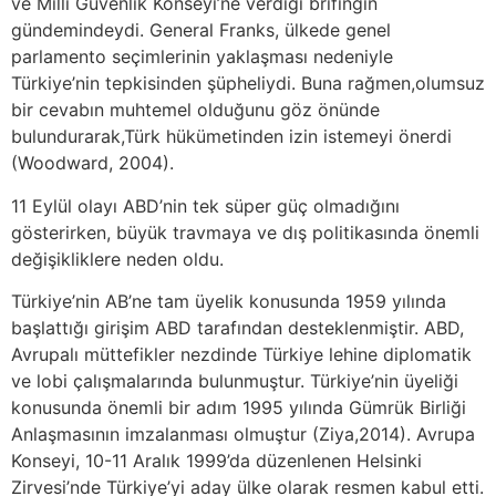
ve Milli Güvenlik Konseyi’ne verdiği brifingin
gündemindeydi. General Franks, ülkede genel
parlamento seçimlerinin yaklaşması nedeniyle
Türkiye’nin tepkisinden şüpheliydi. Buna rağmen,olumsuz
bir cevabın muhtemel olduğunu göz önünde
bulundurarak,Türk hükümetinden izin istemeyi önerdi
(Woodward, 2004).
11 Eylül olayı ABD’nin tek süper güç olmadığını
gösterirken, büyük travmaya ve dış politikasında önemli
değişikliklere neden oldu.
Türkiye’nin AB’ne tam üyelik konusunda 1959 yılında
başlattığı girişim ABD tarafından desteklenmiştir. ABD,
Avrupalı müttefikler nezdinde Türkiye lehine diplomatik
ve lobi çalışmalarında bulunmuştur. Türkiye’nin üyeliği
konusunda önemli bir adım 1995 yılında Gümrük Birliği
Anlaşmasının imzalanması olmuştur (Ziya,2014). Avrupa
Konseyi, 10-11 Aralık 1999’da düzenlenen Helsinki
Zirvesi’nde Türkiye’yi aday ülke olarak resmen kabul etti.