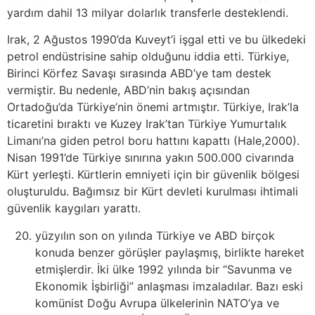
yardım dahil 13 milyar dolarlık transferle desteklendi.
Irak, 2 Ağustos 1990’da Kuveyt’i işgal etti ve bu ülkedeki
petrol endüstrisine sahip olduğunu iddia etti. Türkiye,
Birinci Körfez Savaşı sırasında ABD’ye tam destek
vermiştir. Bu nedenle, ABD’nin bakış açısından
Ortadoğu’da Türkiye’nin önemi artmıştır. Türkiye, Irak’la
ticaretini bıraktı ve Kuzey Irak’tan Türkiye Yumurtalık
Limanı’na giden petrol boru hattını kapattı (Hale,2000).
Nisan 1991’de Türkiye sınırına yakın 500.000 civarında
Kürt yerleşti. Kürtlerin emniyeti için bir güvenlik bölgesi
oluşturuldu. Bağımsız bir Kürt devleti kurulması ihtimali
güvenlik kaygıları yarattı.
yüzyılın son on yılında Türkiye ve ABD birçok
konuda benzer görüşler paylaşmış, birlikte hareket
etmişlerdir. İki ülke 1992 yılında bir “Savunma ve
Ekonomik İşbirliği” anlaşması imzaladılar. Bazı eski
komünist Doğu Avrupa ülkelerinin NATO’ya ve