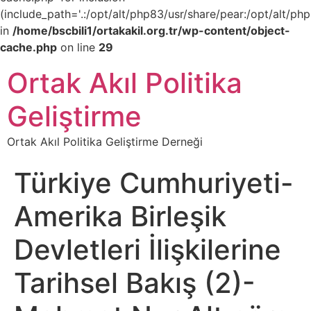
(include_path='.:/opt/alt/php83/usr/share/pear:/opt/alt/php
in
/home/bscbili1/ortakakil.org.tr/wp-content/object-
cache.php
on line
29
Ortak Akıl Politika
Geliştirme
Ortak Akıl Politika Geliştirme Derneği
Türkiye Cumhuriyeti-
Amerika Birleşik
Devletleri İlişkilerine
Tarihsel Bakış (2)-