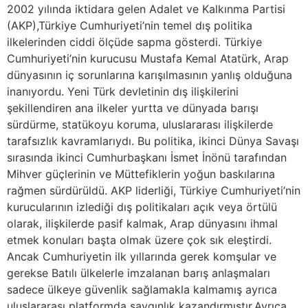
2002 yılında iktidara gelen Adalet ve Kalkınma Partisi
(AKP),Türkiye Cumhuriyeti’nin temel dış politika
ilkelerinden ciddi ölçüde sapma gösterdi. Türkiye
Cumhuriyeti’nin kurucusu Mustafa Kemal Atatürk, Arap
dünyasının iç sorunlarına karışılmasının yanlış olduğuna
inanıyordu. Yeni Türk devletinin dış ilişkilerini
şekillendiren ana ilkeler yurtta ve dünyada barışı
sürdürme, statükoyu koruma, uluslararası ilişkilerde
tarafsızlık kavramlarıydı. Bu politika, ikinci Dünya Savaşı
sırasında ikinci Cumhurbaşkanı İsmet İnönü tarafından
Mihver güçlerinin ve Müttefiklerin yoğun baskılarına
rağmen sürdürüldü. AKP liderliği, Türkiye Cumhuriyeti’nin
kurucularının izlediği dış politikaları açık veya örtülü
olarak, ilişkilerde pasif kalmak, Arap dünyasını ihmal
etmek konuları başta olmak üzere çok sık eleştirdi.
Ancak Cumhuriyetin ilk yıllarında gerek komşular ve
gerekse Batılı ülkelerle imzalanan barış anlaşmaları
sadece ülkeye güvenlik sağlamakla kalmamış ayrıca
uluslararası platformda saygınlık kazandırmıştır.Ayrıca,