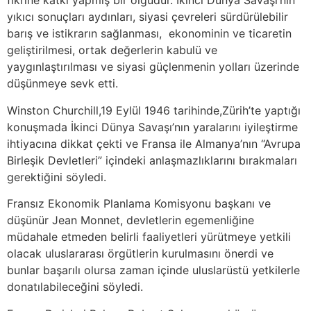
fikrine katkı yapmış bir olgudur. İkinci Dünya Savaşı’nın
yıkıcı sonuçları aydınları, siyasi çevreleri sürdürülebilir
barış ve istikrarın sağlanması, ekonominin ve ticaretin
geliştirilmesi, ortak değerlerin kabulü ve
yaygınlaştırılması ve siyasi güçlenmenin yolları üzerinde
düşünmeye sevk etti.
Winston Churchill,19 Eylül 1946 tarihinde,Zürih’te yaptığı
konuşmada İkinci Dünya Savaşı’nın yaralarını iyileştirme
ihtiyacına dikkat çekti ve Fransa ile Almanya’nın “Avrupa
Birleşik Devletleri” içindeki anlaşmazlıklarını bırakmaları
gerektiğini söyledi.
Fransız Ekonomik Planlama Komisyonu başkanı ve
düşünür Jean Monnet, devletlerin egemenliğine
müdahale etmeden belirli faaliyetleri yürütmeye yetkili
olacak uluslararası örgütlerin kurulmasını önerdi ve
bunlar başarılı olursa zaman içinde uluslarüstü yetkilerle
donatılabileceğini söyledi.