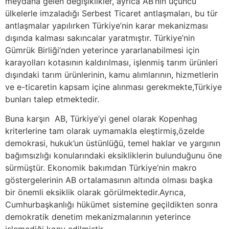
meydana gelen değişiklikler, ayrıca AB’nin üçüncü
ülkelerle imzaladığı Serbest Ticaret antlaşmaları, bu tür
antlaşmalar yapılırken Türkiye’nin karar mekanizması
dışında kalması sakıncalar yaratmıştır. Türkiye’nin
Gümrük Birliği’nden yeterince yararlanabilmesi için
karayolları kotasının kaldırılması, işlenmiş tarım ürünleri
dışındaki tarım ürünlerinin, kamu alımlarının, hizmetlerin
ve e-ticaretin kapsam içine alınması gerekmekte,Türkiye
bunları talep etmektedir.
Buna karşın AB, Türkiye’yi genel olarak Kopenhag
kriterlerine tam olarak uymamakla eleştirmiş,özelde
demokrasi, hukuk’un üstünlüğü, temel haklar ve yargının
bağımsızlığı konularındaki eksikliklerin bulunduğunu öne
sürmüştür. Ekonomik bakımdan Türkiye’nin makro
göstergelerinin AB ortalamasının altında olması başka
bir önemli eksiklik olarak görülmektedir.Ayrıca,
Cumhurbaşkanlığı hükümet sistemine geçildikten sonra
demokratik denetim mekanizmalarının yeterince
işlemediği konu edilmiştir.