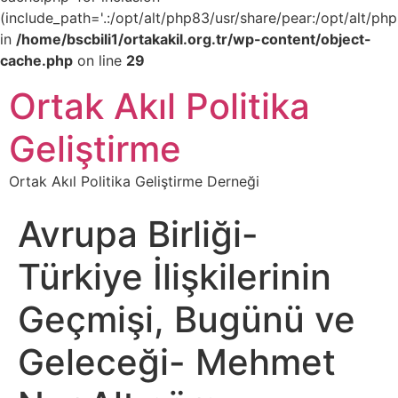
(include_path='.:/opt/alt/php83/usr/share/pear:/opt/alt/php
in
/home/bscbili1/ortakakil.org.tr/wp-content/object-
cache.php
on line
29
Ortak Akıl Politika
Geliştirme
Ortak Akıl Politika Geliştirme Derneği
Avrupa Birliği-
Türkiye İlişkilerinin
Geçmişi, Bugünü ve
Geleceği- Mehmet