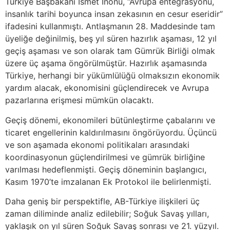
Türkiye Başbakanı İsmet İnönü, “Avrupa entegrasyonu,
insanlık tarihi boyunca insan zekasının en cesur eseridir”
ifadesini kullanmıştı. Antlaşmanın 28. Maddesinde tam
üyeliğe değinilmiş, beş yıl süren hazırlık aşaması, 12 yıl
geçiş aşaması ve son olarak tam Gümrük Birliği olmak
üzere üç aşama öngörülmüştür. Hazırlık aşamasında
Türkiye, herhangi bir yükümlülüğü olmaksızın ekonomik
yardım alacak, ekonomisini güçlendirecek ve Avrupa
pazarlarına erişmesi mümkün olacaktı.
Geçiş dönemi, ekonomileri bütünleştirme çabalarını ve
ticaret engellerinin kaldırılmasını öngörüyordu. Üçüncü
ve son aşamada ekonomi politikaları arasındaki
koordinasyonun güçlendirilmesi ve gümrük birliğine
varılması hedeflenmişti. Geçiş döneminin başlangıcı,
Kasım 1970’te imzalanan Ek Protokol ile belirlenmişti.
Daha geniş bir perspektifle, AB-Türkiye ilişkileri üç
zaman diliminde analiz edilebilir; Soğuk Savaş yılları,
yaklaşık on yıl süren Soğuk Savaş sonrası ve 21. yüzyıl.