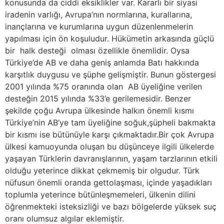
konusunda da ciddi eksiklikler var. Kararlı bir siyasi
iradenin varlığı, Avrupa’nın normlarına, kurallarına,
inançlarına ve kurumlarına uygun düzenlenmelerin
yapılması için ön koşuludur. Hükümetin arkasında güçlü
bir halk desteği olması özellikle önemlidir. Oysa
Türkiye’de AB ve daha geniş anlamda Batı hakkında
karşıtlık duygusu ve şüphe gelişmiştir. Bunun göstergesi
2001 yılında %75 oranında olan AB üyeliğine verilen
desteğin 2015 yılında %33’e gerilemesidir. Benzer
şekilde çoğu Avrupa ülkesinde halkın önemli kısmı
Türkiye’nin AB’ye tam üyeliğine soğuk,şüpheli bakmakta
bir kısmı ise bütünüyle karşı çıkmaktadır.Bir çok Avrupa
ülkesi kamuoyunda oluşan bu düşünceye ilgili ülkelerde
yaşayan Türklerin davranışlarının, yaşam tarzlarının etkili
olduğu yeterince dikkat çekmemiş bir olgudur. Türk
nüfusun önemli oranda gettolaşması, içinde yaşadıkları
toplumla yeterince bütünleşmemeleri, ülkenin dilini
öğrenmekteki isteksizliği ve bazı bölgelerde yüksek suç
oranı olumsuz algılar eklemiştir.