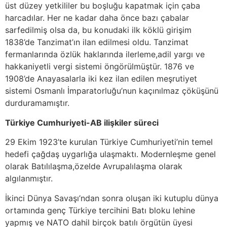
üst düzey yetkililer bu boşluğu kapatmak için çaba
harcadılar. Her ne kadar daha önce bazı çabalar
sarfedilmiş olsa da, bu konudaki ilk köklü girişim
1838’de Tanzimat’ın ilan edilmesi oldu. Tanzimat
fermanlarında özlük haklarında ilerleme,adil yargı ve
hakkaniyetli vergi sistemi öngörülmüştür. 1876 ve
1908’de Anayasalarla iki kez ilan edilen meşrutiyet
sistemi Osmanlı İmparatorluğu’nun kaçınılmaz çöküşünü
durduramamıştır.
Türkiye Cumhuriyeti-AB ilişkiler süreci
29 Ekim 1923’te kurulan Türkiye Cumhuriyeti’nin temel
hedefi çağdaş uygarlığa ulaşmaktı. Modernleşme genel
olarak Batılılaşma,özelde Avrupalılaşma olarak
algılanmıştır.
İkinci Dünya Savaşı’ndan sonra oluşan iki kutuplu dünya
ortamında genç Türkiye tercihini Batı bloku lehine
yapmış ve NATO dahil birçok batılı örgütün üyesi