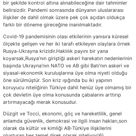
bir şekilde kontrol altına alınabileceğine dair tahminler
belirsizdir. Pandemi sonrasında dünyanın uluslararası
ilişkiler de dahil olmak üzere pek çok açıdan oldukça
farklı bir döneme gireceğine inanılmaktadır.
Covid-19 pandemisinin olası etkilerinin yanısıra küresel
ölçekte gelişen ve her iki tarafı etkileyen olaylara örnek
Rusya-Ukrayna krizidir.Haklılık payını bir yana
koyarsak,Rusya’nın giriştiği askeri harekatın nedenlerinin
başında Ukrayna’nın NATO ve AB gibi Batı’nın askeri ve
siyasal-ekonomik kuruluşlarına üye olma niyeti olduğu
öne sürülmüştür. Son kriz ışığında bu iki yapının
koruyucu niteliğinin Türkiye dahil henüz üye olmamış bir
çok devletin üye olma konusunda çabalarını arttırıp
artırmayacağı merak konusudur.
Düzgit ve Tocci, ekonomi, göç ve hareketlilik, genel
anlamda güvenlik, demokrasi ve ilgili insan hakları,son
olarak da kültür ve kimliği AB-Türkiye ilişkilerini
oluşturan beş temel direk olarak niteliyor(6).