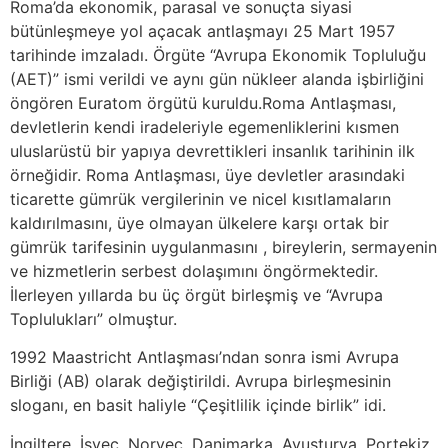
Roma’da ekonomik, parasal ve sonuçta siyasi
bütünleşmeye yol açacak antlaşmayı 25 Mart 1957
tarihinde imzaladı. Örgüte “Avrupa Ekonomik Topluluğu
(AET)” ismi verildi ve aynı gün nükleer alanda işbirliğini
öngören Euratom örgütü kuruldu.Roma Antlaşması,
devletlerin kendi iradeleriyle egemenliklerini kısmen
uluslarüstü bir yapıya devrettikleri insanlık tarihinin ilk
örneğidir. Roma Antlaşması, üye devletler arasındaki
ticarette gümrük vergilerinin ve nicel kısıtlamaların
kaldırılmasını, üye olmayan ülkelere karşı ortak bir
gümrük tarifesinin uygulanmasını , bireylerin, sermayenin
ve hizmetlerin serbest dolaşımını öngörmektedir.
İlerleyen yıllarda bu üç örgüt birleşmiş ve “Avrupa
Toplulukları” olmuştur.
1992 Maastricht Antlaşması’ndan sonra ismi Avrupa
Birliği (AB) olarak değiştirildi. Avrupa birleşmesinin
sloganı, en basit haliyle “Çeşitlilik içinde birlik” idi.
İngiltere, İsveç, Norveç, Danimarka, Avusturya, Portekiz