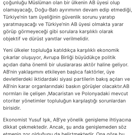
çoğunluğu Müslüman olan bir ülkenin AB üyesi olup
olamayacağı, Doğu-Batı ayırımının devam edip etmediği,
Türkiye’nin tam üyeliğinin güvenlik sorunu yaratıp
yaratmayacağı ve Türkiye’nin AB üyesi olmakta yarar
görüp görmeyeceği gibi sorulara karşılıklı olarak
objektif ve dürüst yanıtlar verilmelidir.
Yeni ülkeler topluluğa katıldıkça karşılıklı ekonomik
çıkarlar oluşuyor, Avrupa Birliği büyüdükçe politik
açıdan daha önemli bir uluslararası aktör haline geliyor.
AB’nin yaklaşımını etkileyen başlıca faktörler, üye
devletlerdeki iktidardaki siyasi partilerin bakış açıları ve
AB’nin karar organlarındaki baskın görüşler olacaktır.AB
normları ile çelişen ,Macaristan ve Polonyadaki mevcut
otoriter yönetimler topluluğun karşılaştığı sorunlardan
birisidir.
Ekonomist Yusuf Işık, AB’ye yönelik genişleme ihtiyacına
dikkat çekmektedir. Ancak, şu anda genişlemeden söz
etmenin zor olduğunu da belirtmektedir. Ona göre bu