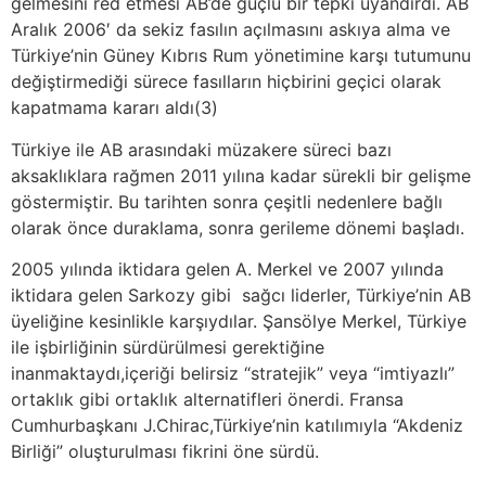
gelmesini red etmesi AB’de güçlü bir tepki uyandırdı. AB
Aralık 2006′ da sekiz fasılın açılmasını askıya alma ve
Türkiye’nin Güney Kıbrıs Rum yönetimine karşı tutumunu
değiştirmediği sürece fasılların hiçbirini geçici olarak
kapatmama kararı aldı(3)
Türkiye ile AB arasındaki müzakere süreci bazı
aksaklıklara rağmen 2011 yılına kadar sürekli bir gelişme
göstermiştir. Bu tarihten sonra çeşitli nedenlere bağlı
olarak önce duraklama, sonra gerileme dönemi başladı.
2005 yılında iktidara gelen A. Merkel ve 2007 yılında
iktidara gelen Sarkozy gibi sağcı liderler, Türkiye’nin AB
üyeliğine kesinlikle karşıydılar. Şansölye Merkel, Türkiye
ile işbirliğinin sürdürülmesi gerektiğine
inanmaktaydı,içeriği belirsiz “stratejik” veya “imtiyazlı”
ortaklık gibi ortaklık alternatifleri önerdi. Fransa
Cumhurbaşkanı J.Chirac,Türkiye’nin katılımıyla “Akdeniz
Birliği” oluşturulması fikrini öne sürdü.