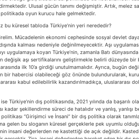
ndirmektedir. Ulusal gücün tanımı değişmiştir. Artık, melez 
ı politikada oyun kurucu hale gelmektedir.
z bu küresel tabloda Türkiye’nin yeri nerededir?
direlim. Mücadelenin ekonomi cephesinde sosyal devlet day
dışında kalması nedeniyle değinilmeyecektir. Aşı uygulaması
ıyı uygulamaya koyan Türkiye’nin, zamanla Batı dünyasında 
değişik aşı sertifikalarını geliştirmekle belirli düzeyde bir 
er arasında ilk 10’a girdiği unutulmamalıdır. Ayrıca, bugün 
nın bir habercisi olabileceği göz önünde bulundurularak, kur
ararası kabul edilebilirlik kazandırılmadıkça, uluslararası do
a ise Türkiye’nin dış politikasında, 2021 yılında da başarılı
ası kadar şekillendirme süreci de hatalıdır ve yanlış, yanlışı 
 politikası “Girişimci ve İnsani” bir dış politika olarak tanı
na gelen bu sloganın küresel gerçeklerle pek uyumlu olduğ
’nin insani değerlerden ne kastettiği de açık değildir. Kaste
r gerçektir. Zira, insani değerlerden hareket eden bir dış pol