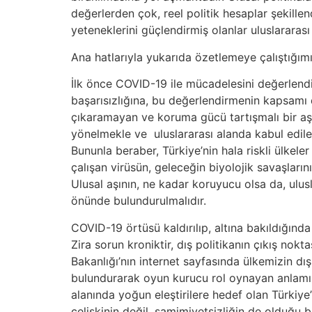
değerlerden çok, reel politik hesaplar şekille
yeteneklerini güçlendirmiş olanlar uluslararas
Ana hatlarıyla yukarıda özetlemeye çalıştığımı
İlk önce COVID-19 ile mücadelesini değerlen
başarısızlığına, bu değerlendirmenin kapsamı 
çıkaramayan ve koruma gücü tartışmalı bir aş
yönelmekle ve uluslararası alanda kabul edilen 
Bununla beraber, Türkiye’nin hala riskli ülkel
çalışan virüsün, geleceğin biyolojik savaşları
Ulusal aşının, ne kadar koruyucu olsa da, ulusl
önünde bulundurulmalıdır.
COVID-19 örtüsü kaldırılıp, altına bakıldığınd
Zira sorun kroniktir, dış politikanın çıkış nokt
Bakanlığı’nın internet sayfasında ülkemizin dış
bulundurarak oyun kurucu rol oynayan anlamı
alanında yoğun eleştirilere hedef olan Türkiye
çelişkinin değil, samimiyetsizliğin de olduğu bi