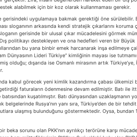
estek alabilmek için bir koz olarak kullanmaması gerekir.
e gerisindeki uygulamaya bakmak gerektiği öne sürülebilir.
sı sloganının arkasında kendi stratejik çıkarlarını koruma ça
 sloganın gerisinde bir ulusal çıkar mücadelesini görmek mümk
Dış politikayı destekleyen ve ona hedefleri veren bir Büyük 
 yıllarından bu yana binbir emek harcanarak inşa edilmeye çal
İslam Dünyasının Lideri Türkiye” kimliğinin mayası ise tutmamı
miş olduğu; dışarıda ise Osmanlı mirasının artık Türkiye’ye,
r.
sında kabul görecek yeni kimlik kazandırma çabası ülkemizi 
 getirdiği faturaların ödenmesine devam edilmiştir. Batı ile i
batısından kuşatılmıştır. Batı dünyasından uzaklaşmanın yol a
k belgelerinde Rusya’nın yanı sıra, Türkiye’den de bir tehdit
oyutlara ulaşmış bulunduğunu göstermektedir. Oysa, bundan 19
n bir beka sorunu olan PKK’nın ayrılıkçı terörüne karşı müca