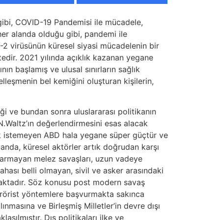
u gibi, COVID-19 Pandemisi ile mücadele,
her alanda olduğu gibi, pandemi ile
2 virüsünün küresel siyasi mücadelenin bir
edir. 2021 yılında açıklık kazanan yegane
ın başlamış ve ulusal sınırların sağlık
elleşmenin bel kemiğini oluşturan kişilerin,
 ve bundan sonra uluslararası politikanın
 N.Waltz’ın değerlendirmesini esas alacak
mak istemeyen ABD hala yegane süper güçtür ve
nda, küresel aktörler artık doğrudan karşı
 varmayan melez savaşları, uzun vadeye
ahası belli olmayan, sivil ve asker arasındaki
nılmaktadır. Söz konusu post modern savaş
 terörist yöntemlere başvurmakta sakınca
nmasına ve Birleşmiş Milletler’in devre dışı
aşılmıştır. Dış politikaları ilke ve