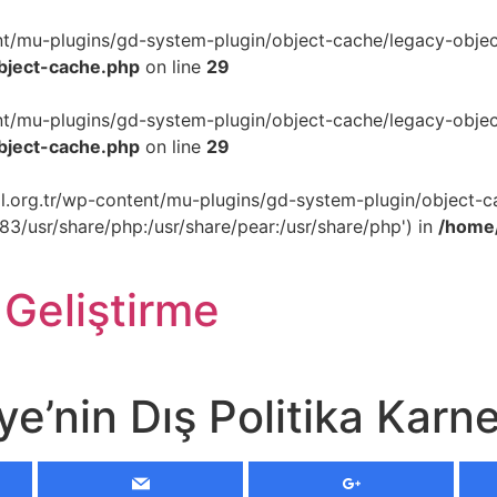
ent/mu-plugins/gd-system-plugin/object-cache/legacy-object
object-cache.php
on line
29
ent/mu-plugins/gd-system-plugin/object-cache/legacy-object
object-cache.php
on line
29
akil.org.tr/wp-content/mu-plugins/gd-system-plugin/object-c
p83/usr/share/php:/usr/share/pear:/usr/share/php') in
/home/
 Geliştirme
ye’nin Dış Politika Karn