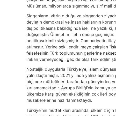
Müslüman, milyonlarca sığınmacıyı, sırf mali d
Sloganların vitrin olduğu ve slogandan ziyad
devletin demokrasi ve insan haklarının korunma
dış politikasına bakıldığında ise, ne yazık ki,
değişmiştir: Ümmet, milletin önüne geçmiştir. 
politikası kimliksizleşmiştir. Cumhuriyetin ilk
atılmıştır. Yerine şekillendirilmeye çalışılan “
felsefesinin Türk toplumunun genlerine nakşet
imkan vermeyeceği, geç de olsa fark edilmişti
Nostaljik duygularla Türkiye’ye, İslam dünya
yalnızlaştırmıştır. 2021 yılında yalnızlaşmanın
biçimde müttefikleri tarafından güneyinden ve 
kırılamamaktadır. Avrupa Birliği’nin kamuya açı
ülkemize karşı güven eksikliğinin çok ileri b
müzakerelerine hazırlanmaktaydı.
Türkiye’nin müttefikleri arasında, ülkemiz içi