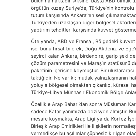
bulunmamaktadır. Aksine, başta ABD olmak üze
örgütün kuzey Suriye’de, Türkiye’nin kontrol
tutum karşısında Ankara’nın sesi çıkmamaktadı
Türkiye’den uzaklaşan diğer bölgesel aktörleri
yaptırım tehditleri karşısında kuvvet gösterm
Öte yanda, ABD ve Fransa , Bölgedeki kuvvet y
ise, bunu fırsat bilerek, Doğu Akdeniz ve Ege’d
seyirci kalan Ankara, birdenbire, garip şekil
çözüm parametresini ve Maraş’ın statüsünü de
paketinin içerisine koymuştur. Bir uluslararas
taktiğidir. Ne var ki; mutlak yalnızlaşmanın h
yoluyla bölgesel olmaktan çıkarılıp, küresel h
Türkiye-Libya Münhasır Ekonomik Bölge Anlaşma
Özellikle Arap Baharı’dan sonra Müslüman Kar
sadece Katar yanımızda pozisyon almıştır. Bunu
mesafe koymakta, Arap Ligi ya da Körfez İşbir
Birleşik Arap Emirlikleri ile ilişkilerin norma
vermedikçe bu açılımlar şüphesiz kırılgan olac