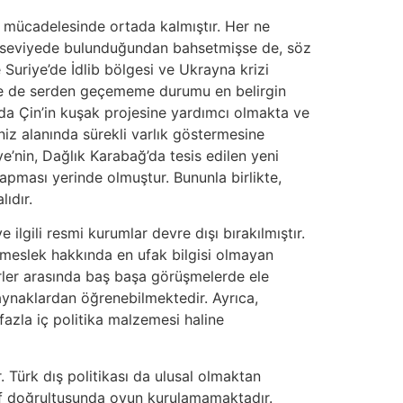
 mücadelesinde ortada kalmıştır. Her ne
jik seviyede bulunduğundan bahsetmişse de, söz
 Suriye’de İdlib bölgesi ve Ukrayna krizi
 ne de serden geçememe durumu en belirgin
da Çin’in kuşak projesine yardımcı olmakta ve
iz alanında sürekli varlık göstermesine
’nin, Dağlık Karabağ’da tesis edilen yeni
pması yerinde olmuştur. Bununla birlikte,
ıdır.
ilgili resmi kurumlar devre dışı bırakılmıştır.
 meslek hakkında en ufak bilgisi olmayan
derler arasında baş başa görüşmelerde ele
ynaklardan öğrenebilmektedir. Ayrıca,
fazla iç politika malzemesi haline
 Türk dış politikası da ulusal olmaktan
def doğrultusunda oyun kurulamamaktadır.