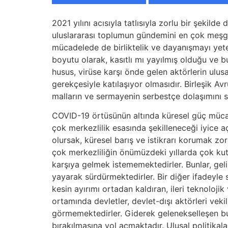
2021 yılını acısıyla tatlısıyla zorlu bir şekil
uluslararası toplumun gündemini en çok meşgul
mücadelede de birliktelik ve dayanışmayı yet
boyutu olarak, kasıtlı mı yayılmış olduğu ve 
husus, virüse karşı önde gelen aktörlerin ulusa
gerekçesiyle katılaşıyor olmasıdır. Birleşik Avr
malların ve sermayenin serbestçe dolaşımını sın
COVID-19 örtüsünün altında küresel güç mücad
çok merkezlilik esasında şekilleneceği iyice a
olursak, küresel barış ve istikrarı korumak z
çok merkezliliğin önümüzdeki yıllarda çok ku
karşıya gelmek istememektedirler. Bunlar, gel
yayarak sürdürmektedirler. Bir diğer ifadeyle s
kesin ayırımı ortadan kaldıran, ileri teknoloji
ortamında devletler, devlet-dışı aktörleri vek
görmemektedirler. Giderek gelenekselleşen bu M
bırakılmasına yol açmaktadır. Ulusal politikalar