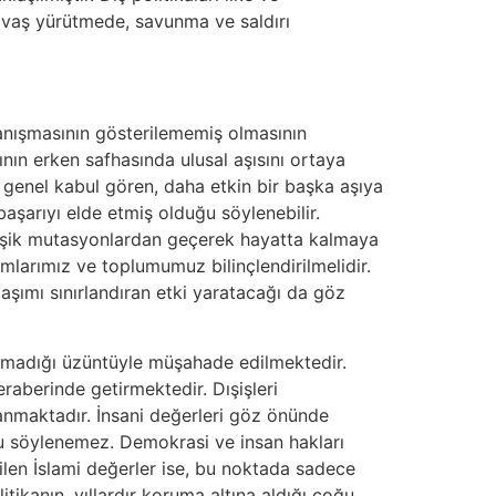
savaş yürütmede, savunma ve saldırı
anışmasının gösterilememiş olmasının
nın erken safhasında ulusal aşısını ortaya
genel kabul gören, daha etkin bir başka aşıya
başarıyı elde etmiş olduğu söylenebilir.
değişik mutasyonlardan geçerek hayatta kalmaya
umlarımız ve toplumumuz bilinçlendirilmelidir.
laşımı sınırlandıran etki yaratacağı da göz
 olamadığı üzüntüyle müşahade edilmektedir.
beraberinde getirmektedir. Dışişleri
mlanmaktadır. İnsani değerleri göz önünde
u söylenemez. Demokrasi ve insan hakları
dilen İslami değerler ise, bu noktada sadece
itikanın, yıllardır koruma altına aldığı çoğu