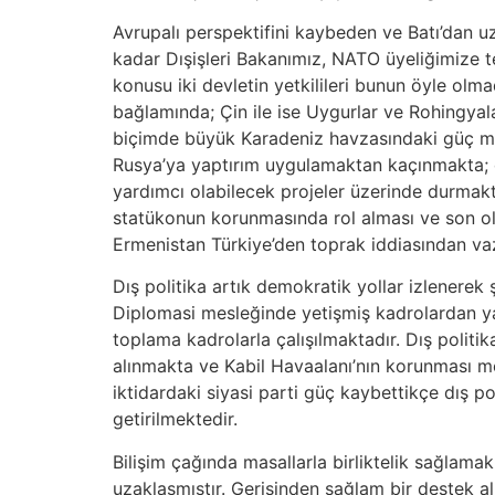
Avrupalı perspektifini kaybeden ve Batı’dan 
kadar Dışişleri Bakanımız, NATO üyeliğimize t
konusu iki devletin yetkilileri bunun öyle olm
bağlamında; Çin ile ise Uygurlar ve Rohingya
biçimde büyük Karadeniz havzasındaki güç müc
Rusya’ya yaptırım uygulamaktan kaçınmakta; d
yardımcı olabilecek projeler üzerinde durmakt
statükonun korunmasında rol alması ve son ol
Ermenistan Türkiye’den toprak iddiasından vaz
Dış politika artık demokratik yollar izlenerek 
Diplomasi mesleğinde yetişmiş kadrolardan yar
toplama kadrolarla çalışılmaktadır. Dış politi
alınmakta ve Kabil Havaalanı’nın korunması m
iktidardaki siyasi parti güç kaybettikçe dış po
getirilmektedir.
Bilişim çağında masallarla birliktelik sağlam
uzaklaşmıştır. Gerisinden sağlam bir destek a