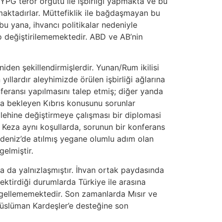
PG terör örgütü ile işbirliği yapmakta ve bu
aktadırlar. Müttefiklik ile bağdaşmayan bu
u yana, ihvancı politikalar nedeniyle
ko değiştirilememektedir. ABD ve AB’nin
den şekillendirmişlerdir. Yunan/Rum ikilisi
ıllardır aleyhimizde örülen işbirliği ağlarına
feransı yapılmasını talep etmiş; diğer yanda
a bekleyen Kıbrıs konusunu sorunlar
 lehine değiştirmeye çalışması bir diplomasi
. Keza aynı koşullarda, sorunun bir konferans
Akdeniz’de atılmış yegane olumlu adım olan
elmiştir.
 da yalnızlaşmıştır. İhvan ortak paydasında
ektirdiği durumlarda Türkiye ile arasına
engellememektedir. Son zamanlarda Mısır ve
e Müslüman Kardeşler’e desteğine son