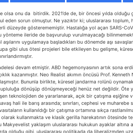
de de olsa onu da bitirdik. 2021’de de, bir öncesi yılda olduğ
 eden sorun olmuştur. Ne yazıktır ki; uluslararası toplum, 
erli düzeyde gösterememiştir. Hastalığa yol açan SARS-CoV-
bu yönteme ileride de başvurulup vurulmayacağı bilinmemekt
l aşılarını uygulamaya başladıkları bu dönemde aşı savaşların
upa gibi ulus ötesi projeleri bile etkileyen bu gelişme, küres
ırlandırmıştır.
elesi devam etmiştir. ABD hegemonyasının artık sona erdiği
çıklık kazanmıştır. Neo Realist akımın öncüsü Prof. Kenneth
orlaşmıştır. Bununla birlikte, küresel jandarma rolünü oyna
tupluluğa dönüşüp dönüşmeyeceği henüz net değildir. Öte ya
işen teknolojiden de yararlanarak, açık bir çatışma eşiğine
avaş hali ile barış arasında; sınırları, cephesi ve muharebe s
k vasıtaların kullanıldığı bir çatışma ortamına sıkça rastla
il olarak kullanmakta ve klasik gerilla harekatının ötesinde
akyevelist yaklaşım uluslararası hukukun ayaklar altına alı
da olduğu gibi, uluslararası politikada da liberalizmden uzakl