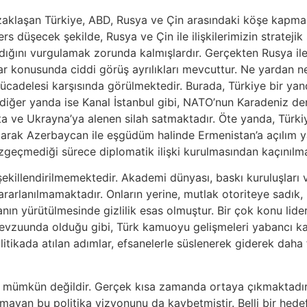
uzaklaşan Türkiye, ABD, Rusya ve Çin arasındaki köşe kapma
ers düşecek şekilde, Rusya ve Çin ile ilişkilerimizin strate
adığını vurgulamak zorunda kalmışlardır. Gerçekten Rusya ile
lar konusunda ciddi görüş ayrılıkları mevcuttur. Ne yardan
adelesi karşısında görülmektedir. Burada, Türkiye bir yan
iğer yanda ise Kanal İstanbul gibi, NATO’nun Karadeniz den
a ve Ukrayna’ya alenen silah satmaktadır. Öte yanda, Türkiye
arak Azerbaycan ile eşgüdüm halinde Ermenistan’a açılım ya
geçmediği sürece diplomatik ilişki kurulmasından kaçınılmal
şekillendirilmemektedir. Akademi dünyası, baskı kuruluşları ve 
arlanılmamaktadır. Onların yerine, mutlak otoriteye sadık,
kanın yürütülmesinde gizlilik esas olmuştur. Bir çok konu li
evzuunda olduğu gibi, Türk kamuoyu gelişmeleri yabancı ka
litikada atılan adımlar, efsanelerle süslenerek giderek daha 
ak mümkün değildir. Gerçek kısa zamanda ortaya çıkmaktadır.
lmayan bu politika vizyonunu da kaybetmiştir. Belli bir he