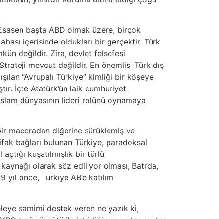
 Esasen başta ABD olmak üzere, birçok
bası içerisinde oldukları bir gerçektir. Türk
ün değildir. Zira, devlet felsefesi
Strateji mevcut değildir. En önemlisi Türk dış
ışılan “Avrupalı Türkiye” kimliği bir köşeye
ştır. İçte Atatürk’ün laik cumhuriyet
 İslam dünyasının lideri rolünü oynamaya
bir maceradan diğerine sürüklemiş ve
ttifak bağları bulunan Türkiye, paradoksal
çtığı kuşatılmışlık bir türlü
 kaynağı olarak söz ediliyor olması, Batı’da,
 yıl önce, Türkiye AB’e katılım
deleye samimi destek veren ne yazık ki,