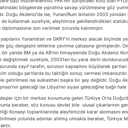
re bazı müttefiklerimiz PKK’nın Suriye’deki kolu olan PYD/Y
ü altındaki bölgelerde yıpratma savaşı yürütmesine göz yumm
r. Doğu Akdeniz’de ise, Yunan/Rum ikilisinin 2003 yılından b
 de kullanmak suretiyle, aleyhimize şekillendirdikleri statü
e diplomasisine son verilmek zorunda kalınmıştır.
apılarını Yunanistan ve GKRY’ni merkez alacak biçimde yeni
e güç dengesini lehlerine çevirme çabasına girmişlerdir. On y
de, bir yanda BM ya da AB’nin himayesinde Doğu Akdeniz Kon
 değiştirmek suretiyle, 2003’ten bu yana derin dondurucud
ı sorunda zayıf tarafın, sorunun kapsamını büyüterek şartları
akim olduğu şartlarda bu taktiğin sonuç vermesi imkansızdır
ale getirilmesi ise suikastten başka bir şey değildir. Doğu 
sı’nın geleceği ise Libya’nın siyasi geleceğine bağlı hale g
deşler için bir merkez konumuna gelen Türkiye Orta Doğu’da
nla beraber, söz konusu devlet bile ulusal çıkarlarının ger
liği Konseyi toplantılarında aleyhimizde karar alınmasını 
lleştirilmesi yolunda adımlar atılmış olmakla beraber, Türkiy
aktır.