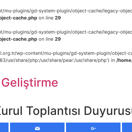
ent/mu-plugins/gd-system-plugin/object-cache/legacy-object
object-cache.php
on line
29
ent/mu-plugins/gd-system-plugin/object-cache/legacy-object
object-cache.php
on line
29
akil.org.tr/wp-content/mu-plugins/gd-system-plugin/object-c
p83/usr/share/php:/usr/share/pear:/usr/share/php') in
/home/
 Geliştirme
Kurul Toplantısı Duyuru