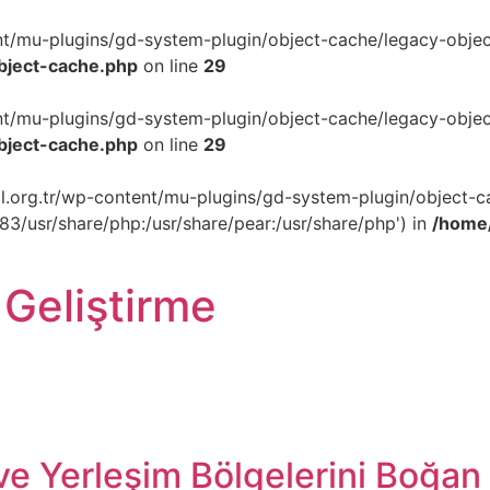
ent/mu-plugins/gd-system-plugin/object-cache/legacy-object
object-cache.php
on line
29
ent/mu-plugins/gd-system-plugin/object-cache/legacy-object
object-cache.php
on line
29
akil.org.tr/wp-content/mu-plugins/gd-system-plugin/object-c
p83/usr/share/php:/usr/share/pear:/usr/share/php') in
/home/
 Geliştirme
ve Yerleşim Bölgelerini Boğan 