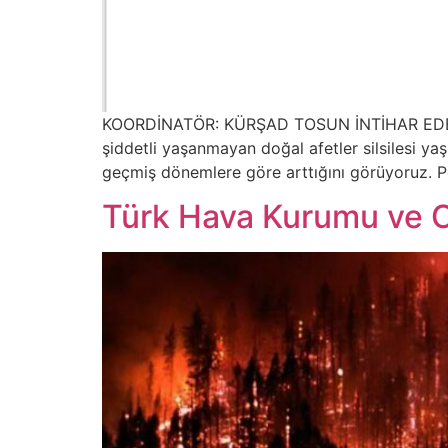
KOORDİNATÖR: KÜRŞAD TOSUN İNTİHAR EDEN 
şiddetli yaşanmayan doğal afetler silsilesi yaş
geçmiş dönemlere göre arttığını görüyoruz. Pe
Türk Hava Kurumu ve Or