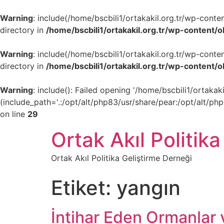
Warning
: include(/home/bscbili1/ortakakil.org.tr/wp-cont
directory in
/home/bscbili1/ortakakil.org.tr/wp-content/
Warning
: include(/home/bscbili1/ortakakil.org.tr/wp-cont
directory in
/home/bscbili1/ortakakil.org.tr/wp-content/
Warning
: include(): Failed opening '/home/bscbili1/ortak
(include_path='.:/opt/alt/php83/usr/share/pear:/opt/alt/ph
on line
29
Ortak Akıl Politika
Ortak Akıl Politika Geliştirme Derneği
Etiket:
yangın
İntihar Eden Ormanlar 