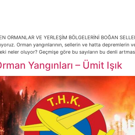
ORMANLAR VE YERLEŞİM BÖLGELERİNİ BOĞAN SELLER Bilin
ıyoruz. Orman yangınlarının, sellerin ve hatta depremlerin v
ki neler oluyor? Geçmişe göre bu sayıların bu denli artmas
man Yangınları – Ümit Işık