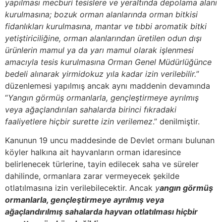
yapılması mecburi tesislere ve yeraltında depolama alanı
kurulmasına; bozuk orman alanlarında orman bitkisi
fidanlıkları kurulmasına, mantar ve tıbbi aromatik bitki
yetiştiriciliğine, orman alanlarından üretilen odun dışı
ürünlerin mamul ya da yarı mamul olarak işlenmesi
amacıyla tesis kurulmasına Orman Genel Müdürlüğünce
bedeli alınarak yirmidokuz yıla kadar izin verilebilir.
”
düzenlemesi yapılmış ancak aynı maddenin devamında
“
Yangın görmüş ormanlarla, gençleştirmeye ayrılmış
veya ağaçlandırılan sahalarda birinci fıkradaki
faaliyetlere hiçbir surette izin verilemez
.” denilmiştir.
Kanunun 19 uncu maddesinde de Devlet ormanı bulunan
köyler halkına ait hayvanların orman idaresince
belirlenecek türlerine, tayin edilecek saha ve süreler
dahilinde, ormanlara zarar vermeyecek şekilde
otlatılmasına izin verilebilecektir. Ancak
y
angın görmüş
ormanlarla, gençleştirmeye ayrılmış veya
ağaçlandırılmış sahalarda hayvan otlatılması hiçbir