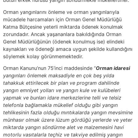
bütün erkek nüfusu yangın söndürmekle mükelleftirler.
Orman yangınlarını önleme ve orman yangınlarıyla
mücadele harcamaları için Orman Genel Müdürlüğü
Katma Bütçesine yeterli miktarda ödenek konulmak
zorundadır. Ancak yaşananlara bakıldığında Orman
Genel Müdürlüğünün (ödenek konulmuş ise) elindeki
kaynakları ve ödeneği amaca uygun şekilde kullandığını
söylemek kolay görünmemektedir.
Orman Kanunu’nun 75’inci maddesinde “
Orman idaresi
yangınları önlemek maksadiyle en çok beş yılda
tahakkuk ettirilecek bir plan ve program dahilinde
yangın emniyet yolları ve yangın kule ve kulübeleri
yapmak ve bunları idare merkezlerine telli ve telsiz
telefonla bağlamakla mükellef olduğu gibi yangın
tehlikesinin fazla olduğu mıntıkalarda yangın mevsimine
münhasır olmak üzere lüzum gördüğü yerlerde ve yeter
miktarda yangın söndürme alet ve malzemesini havi
motorlu vasıtalarla teçhiz ve takviye edilmiş yangın