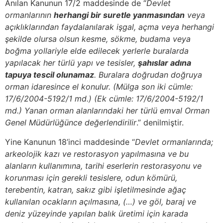
Anılan Kanunun 17/2 maddesinde de “
Devlet
ormanlarının
herhangi bir suretle yanmasından
veya
açıklıklarından faydalanılarak işgal, açma veya herhangi
şekilde olursa olsun kesme, sökme, budama veya
boğma yollariyle elde edilecek yerlerle buralarda
yapılacak her türlü yapı ve tesisler,
şahıslar adına
tapuya tescil olunamaz
. Buralara doğrudan doğruya
orman idaresince el konulur. (Mülga son iki cümle:
17/6/2004-5192/1 md.) (Ek cümle: 17/6/2004-5192/1
md.) Yanan orman alanlarındaki her türlü emval Orman
Genel Müdürlüğünce değerlendirilir
.” denilmiştir.
Yine Kanunun 18’inci maddesinde “
Devlet ormanlarında;
arkeolojik kazı ve restorasyon yapılmasına ve bu
alanların kullanımına, tarihi eserlerin restorasyonu ve
korunması için gerekli tesislere, odun kömürü,
terebentin, katran, sakız gibi işletilmesinde ağaç
kullanılan ocakların açılmasına, (…) ve göl, baraj ve
deniz yüzeyinde yapılan balık üretimi için karada