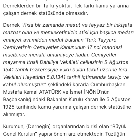
Derneklerden bir farkı yoktur. Tek farkı kamu yararına
çalışan dernek statüsünde olmasıdır.
Dernek “
Kısa bir zamanda mes’ut ve feyyaz bir inkişafa
mazhar olan ve memleketimizin atisi için başlıca medarı
emniyet avamilden madut bulunan ‘Türk Tayyare
Cemiyeti’nin Cemiyetler Kanununun 17 nci maddesi
mucibince menafii umumiyeye hadim Cemiyetler
meyanına ithali Dahiliye Vekâleti celilesinin 5 Ağustos
1341 tarihli tezkeresiyle vuku bulan teklif üzerine İcra
Vekilleri Heyetinin 5.8.1341 tarihli içtimaında tasvip ve
kabul olunmuştur.
” şeklindeki kararla Cumhurbaşkanı
Mustafa Kemal ATATÜRK ve İsmet İNÖNÜ’nün
Başbakanlığındaki Bakanlar Kurulu Kararı ile 5 Ağustos
1925 tarihinde kamu yararına çalışan dernek statüsüne
alınmıştır.
Kurumun, (Derneğin) organlarından birisi olan “Büyük
Genel Kurulun” yapısı önem arz etmektedir. Tüzüğün