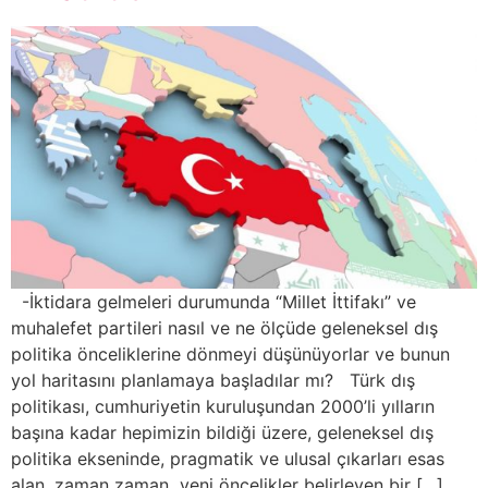
-İktidara gelmeleri durumunda “Millet İttifakı” ve
muhalefet partileri nasıl ve ne ölçüde geleneksel dış
politika önceliklerine dönmeyi düşünüyorlar ve bunun
yol haritasını planlamaya başladılar mı? Türk dış
politikası, cumhuriyetin kuruluşundan 2000’li yılların
başına kadar hepimizin bildiği üzere, geleneksel dış
politika ekseninde, pragmatik ve ulusal çıkarları esas
alan, zaman zaman yeni öncelikler belirleyen bir […]