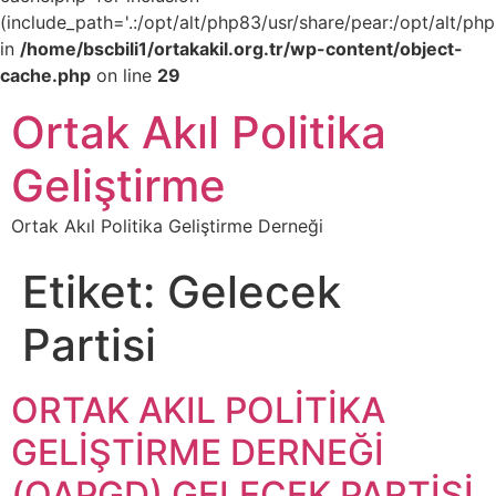
(include_path='.:/opt/alt/php83/usr/share/pear:/opt/alt/php
in
/home/bscbili1/ortakakil.org.tr/wp-content/object-
cache.php
on line
29
Ortak Akıl Politika
Geliştirme
Ortak Akıl Politika Geliştirme Derneği
Etiket:
Gelecek
Partisi
ORTAK AKIL POLİTİKA
GELİŞTİRME DERNEĞİ
(OAPGD) GELECEK PARTİSİ