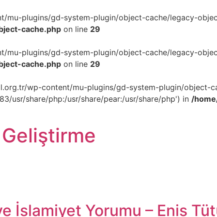
ent/mu-plugins/gd-system-plugin/object-cache/legacy-object
object-cache.php
on line
29
ent/mu-plugins/gd-system-plugin/object-cache/legacy-object
object-cache.php
on line
29
akil.org.tr/wp-content/mu-plugins/gd-system-plugin/object-c
p83/usr/share/php:/usr/share/pear:/usr/share/php') in
/home/
 Geliştirme
e İslamiyet Yorumu – Enis Tü