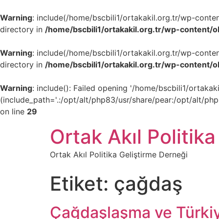
Warning
: include(/home/bscbili1/ortakakil.org.tr/wp-cont
directory in
/home/bscbili1/ortakakil.org.tr/wp-content/
Warning
: include(/home/bscbili1/ortakakil.org.tr/wp-cont
directory in
/home/bscbili1/ortakakil.org.tr/wp-content/
Warning
: include(): Failed opening '/home/bscbili1/ortak
(include_path='.:/opt/alt/php83/usr/share/pear:/opt/alt/ph
on line
29
Ortak Akıl Politika
Ortak Akıl Politika Geliştirme Derneği
Etiket:
çağdaş
Çağdaşlaşma ve Türkiy