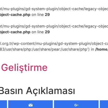
ent/mu-plugins/gd-system-plugin/object-cache/legacy-object
object-cache.php
on line
29
ent/mu-plugins/gd-system-plugin/object-cache/legacy-object
object-cache.php
on line
29
akil.org.tr/wp-content/mu-plugins/gd-system-plugin/object-c
p83/usr/share/php:/usr/share/pear:/usr/share/php') in
/home/
 Geliştirme
 Basın Açıklaması