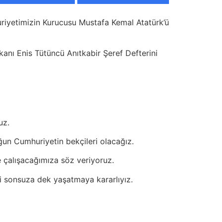
uriyetimizin Kurucusu Mustafa Kemal Atatürk’ü
nı Enis Tütüncü Anıtkabir Şeref Defterini
uz.
ğun Cumhuriyetin bekçileri olacağız.
e çalışacağımıza söz veriyoruz.
i sonsuza dek yaşatmaya kararlıyız.