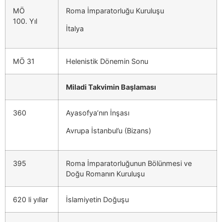
MÖ
Roma İmparatorluğu Kuruluşu
100. Yıl
İtalya
MÖ 31
Helenistik Dönemin Sonu
Miladi Takvimin Başlaması
360
Ayasofya’nın İnşası
Avrupa İstanbul’u (Bizans)
395
Roma İmparatorluğunun Bölünmesi ve
Doğu Romanın Kuruluşu
620 li yıllar
İslamiyetin Doğuşu