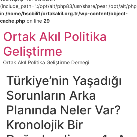
(include_path='.:/opt/alt/php83/usr/share/pear:/opt/alt/php
in
/home/bscbili1/ortakakil.org.tr/wp-content/object-
cache.php
on line
29
Ortak Akıl Politika
Geliştirme
Ortak Akıl Politika Geliştirme Derneği
Türkiye’nin Yaşadığı
Sorunların Arka
Planında Neler Var?
Kronolojik Bir