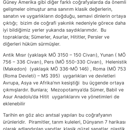
Güney Amerika gibi diğer farklı coğrafyalarda da önemli
gelişmeler olmuştur ama sanırım klasik değerlerin,
sanatın ve uygarlıkların doğduğu, semavi dinlerin ortaya
çıktığı; bizim de coğrafi yakınlık nedeniyle görece daha
iyi bildiğimiz yerler yukarıda saydıklarımdır. Bu
topraklarda; Sümerler, Asurlar, Hititler, Persler ve
diğerleri hüküm sürmüşler.
Antik Mısır (yaklaşık MÖ 3150 – 150 Civarı), Yunan ( MÖ
756 – 336 Civarı), Pers (MÖ 550-330 Civarı), Helenistik
(Makedon) (yaklaşık MÖ 336-MÖ 146) , Roma (MÖ 753
(Roma Devleti) – MS 395) uygarlıkları ve devletleri
Avrupa, Asya ve Afrika’nın kesiştiği bu üçgende ortaya
çıkmışlardır. Bunlara; Mezopotamya’da Sümer, Babil ve
Asur Anadolu’da Hitit uygarlıklarını ve yönetimleri de
eklenebilir
Tarihin en göz alıcı anıtsal yapıları bu coğrafyanın
ürünleridir. Piramitler, tarım kuleleri, Dünyanın 7 harikası
olarak adlandırılan yapıtlar, klasik güzel sanatlar, plastik