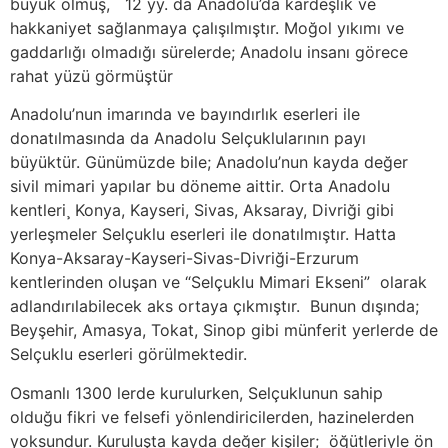
büyük olmuş, 12 yy. da Anadolu’da kardeşlik ve
hakkaniyet sağlanmaya çalışılmıştır. Moğol yıkımı ve
gaddarlığı olmadığı sürelerde; Anadolu insanı görece
rahat yüzü görmüştür
Anadolu’nun imarında ve bayındırlık eserleri ile
donatılmasında da Anadolu Selçuklularının payı
büyüktür. Günümüzde bile; Anadolu’nun kayda değer
sivil mimari yapılar bu döneme aittir. Orta Anadolu
kentleri¸ Konya, Kayseri, Sivas, Aksaray, Divriği gibi
yerleşmeler Selçuklu eserleri ile donatılmıştır. Hatta
Konya-Aksaray-Kayseri-Sivas-Divriği-Erzurum
kentlerinden oluşan ve “Selçuklu Mimari Ekseni” olarak
adlandırılabilecek aks ortaya çıkmıştır. Bunun dışında;
Beyşehir, Amasya, Tokat, Sinop gibi münferit yerlerde de
Selçuklu eserleri görülmektedir.
Osmanlı 1300 lerde kurulurken, Selçuklunun sahip
olduğu fikri ve felsefi yönlendiricilerden, hazinelerden
yoksundur. Kuruluşta kayda değer kişiler; öğütleriyle ön