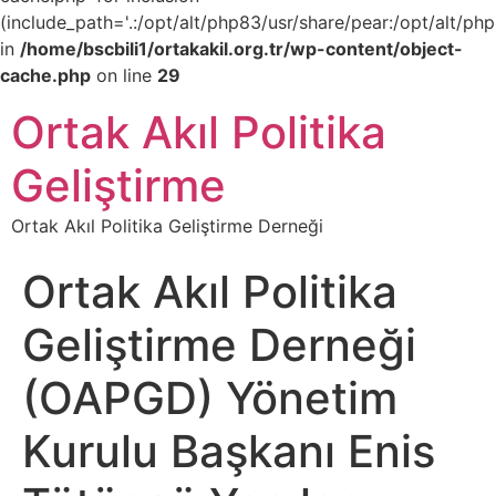
(include_path='.:/opt/alt/php83/usr/share/pear:/opt/alt/php
in
/home/bscbili1/ortakakil.org.tr/wp-content/object-
cache.php
on line
29
Ortak Akıl Politika
Geliştirme
Ortak Akıl Politika Geliştirme Derneği
Ortak Akıl Politika
Geliştirme Derneği
(OAPGD) Yönetim
Kurulu Başkanı Enis