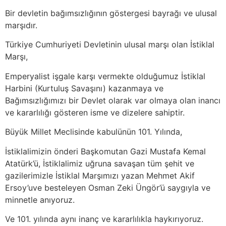
Bir devletin bağımsızlığının göstergesi bayrağı ve ulusal
marşıdır.
Türkiye Cumhuriyeti
D
evletinin ulusal marşı
olan İstiklal
Marşı,
Emperyalist işgale karşı vermekte olduğumuz
İstiklal
Harbini (
Kurtuluş Savaşı
nı
)
kazanma
ya
ve
Bağımsızlığımızı
bir Devlet olarak var olmaya
olan
inancı
ve kararlılığı
göster
en
isme ve dizelere sahiptir.
Büyük Millet Meclisinde kabulünün 101.
Y
ılında
,
İstiklalimizin önderi Başkomutan Gazi Mustafa Kemal
Atatürk’ü,
İstiklalimiz uğruna savaşan tüm şehit ve
gazilerimiz
le
İstiklal Marşımızı
yazan
Mehmet Akif
Ersoy
’
u
ve
besteleyen Osman Zeki
Üngör’ü
saygıyla ve
minnetle anıyor
uz.
Ve
101. yılında
aynı inanç ve kararlılıkla haykırıyoruz.