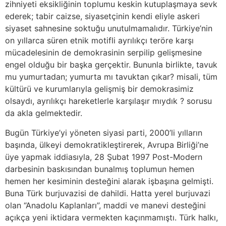
zihniyeti eksikliğinin toplumu keskin kutuplaşmaya sevk
ederek; tabir caizse, siyasetçinin kendi eliyle askeri
siyaset sahnesine soktuğu unutulmamalıdır. Türkiye’nin
on yıllarca süren etnik motifli ayrılıkçı teröre karşı
mücadelesinin de demokrasinin serpilip gelişmesine
engel olduğu bir başka gerçektir. Bununla birlikte, tavuk
mu yumurtadan; yumurta mı tavuktan çıkar? misali, tüm
kültürü ve kurumlarıyla gelişmiş bir demokrasimiz
olsaydı, ayrılıkçı hareketlerle karşılaşır mıydık ? sorusu
da akla gelmektedir.
Bugün Türkiye’yi yöneten siyasi parti, 2000’li yılların
başında, ülkeyi demokratikleştirerek, Avrupa Birliği’ne
üye yapmak iddiasıyla, 28 Şubat 1997 Post-Modern
darbesinin baskısından bunalmış toplumun hemen
hemen her kesiminin desteğini alarak işbaşına gelmişti.
Buna Türk burjuvazisi de dahildi. Hatta yerel burjuvazi
olan “Anadolu Kaplanları”, maddi ve manevi desteğini
açıkça yeni iktidara vermekten kaçınmamıştı. Türk halkı,