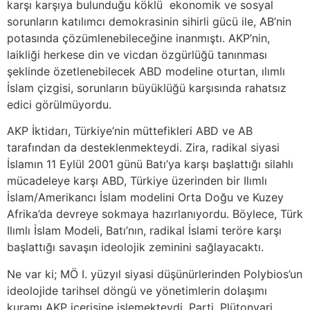
karşı karşıya bulunduğu köklü ekonomik ve sosyal
sorunların katılımcı demokrasinin sihirli gücü ile, AB’nin
potasında çözümlenebileceğine inanmıştı. AKP’nin,
laikliği herkese din ve vicdan özgürlüğü tanınması
şeklinde özetlenebilecek ABD modeline oturtan, ılımlı
İslam çizgisi, sorunların büyüklüğü karşısında rahatsız
edici görülmüyordu.
AKP İktidarı, Türkiye’nin müttefikleri ABD ve AB
tarafından da desteklenmekteydi. Zira, radikal siyasi
İslamın 11 Eylül 2001 günü Batı’ya karşı başlattığı silahlı
mücadeleye karşı ABD, Türkiye üzerinden bir Ilımlı
İslam/Amerikancı İslam modelini Orta Doğu ve Kuzey
Afrika’da devreye sokmaya hazırlanıyordu. Böylece, Türk
Ilımlı İslam Modeli, Batı’nın, radikal İslami teröre karşı
başlattığı savaşın ideolojik zeminini sağlayacaktı.
Ne var ki; MÖ I. yüzyıl siyasi düşünürlerinden Polybios’un
ideolojide tarihsel döngü ve yönetimlerin dolaşımı
kuramı AKP içerisine işlemekteydi. Parti, Plütonvari