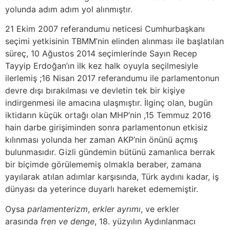
yolunda adım adım yol alınmıştır.
21 Ekim 2007 referandumu neticesi Cumhurbaşkanı
seçimi yetkisinin TBMM’nin elinden alınması ile başlatılan
süreç, 10 Ağustos 2014 seçimlerinde Sayın Recep
Tayyip Erdoğan’ın ilk kez halk oyuyla seçilmesiyle
ilerlemiş ;16 Nisan 2017 referandumu ile parlamentonun
devre dışı bırakılması ve devletin tek bir kişiye
indirgenmesi ile amacına ulaşmıştır. İlginç olan, bugün
iktidarın küçük ortağı olan MHP’nin ,15 Temmuz 2016
hain darbe girişiminden sonra parlamentonun etkisiz
kılınması yolunda her zaman AKP’nin önünü açmış
bulunmasıdır. Gizli gündemin bütünü zamanlıca berrak
bir biçimde görülememiş olmakla beraber, zamana
yayılarak atılan adımlar karşısında, Türk aydını kadar, iş
dünyası da yeterince duyarlı hareket edememiştir.
Oysa
parlamenterizm
,
erkler ayrımı
, ve erkler
arasında
fren ve denge
, 18. yüzyılın Aydınlanmacı