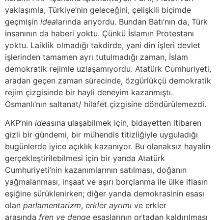
yaklaşımla, Türkiye’nin geleceğini, çelişkili biçimde
geçmişin
idea
larında arıyordu. Bundan Batı’nın da, Türk
insanının da haberi yoktu. Çünkü İslamın Protestanı
yoktu. Laiklik olmadığı takdirde, yani din işleri devlet
işlerinden tamamen ayrı tutulmadığı zaman, İslam
demokratik rejimle uzlaşamıyordu. Atatürk Cumhuriyeti,
aradan geçen zaman sürecinde, özgürlükçü demokratik
rejim çizgisinde bir hayli deneyim kazanmıştı.
Osmanlı’nın saltanat/ hilafet çizgisine döndürülemezdi.
AKP’nin
idea
sına ulaşabilmek için, bidayetten itibaren
gizli bir gündemi, bir mühendis titizliğiyle uyguladığı
bugünlerde iyice açıklık kazanıyor. Bu olanaksız hayalin
gerçekleştirilebilmesi için bir yanda Atatürk
Cumhuriyeti’nin kazanımlarının satılması, doğanın
yağmalanması, inşaat ve aşırı borçlanma ile ülke iflasın
eşiğine sürüklenirken; diğer yanda demokrasinin esası
olan
parlamentarizm
,
erkler ayrımı
ve erkler
arasında
fren ve denge
esaslarının ortadan kaldırılması