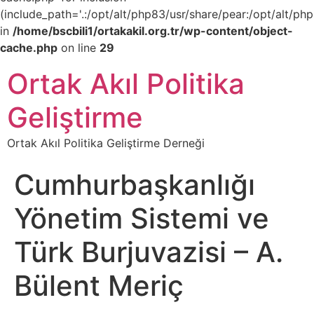
(include_path='.:/opt/alt/php83/usr/share/pear:/opt/alt/php
in
/home/bscbili1/ortakakil.org.tr/wp-content/object-
cache.php
on line
29
Ortak Akıl Politika
Geliştirme
Ortak Akıl Politika Geliştirme Derneği
Cumhurbaşkanlığı
Yönetim Sistemi ve
Türk Burjuvazisi – A.
Bülent Meriç