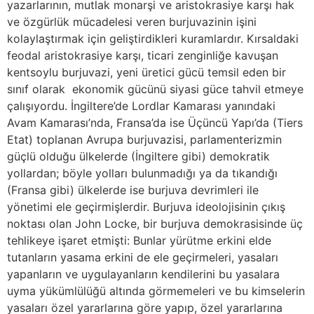
yazarlarının, mutlak monarşi ve aristokrasiye karşı hak
ve özgürlük mücadelesi veren burjuvazinin işini
kolaylaştırmak için geliştirdikleri kuramlardır. Kırsaldaki
feodal aristokrasiye karşı, ticari zenginliğe kavuşan
kentsoylu burjuvazi, yeni üretici gücü temsil eden bir
sınıf olarak ekonomik gücünü siyasi güce tahvil etmeye
çalışıyordu. İngiltere’de Lordlar Kamarası yanındaki
Avam Kamarası’nda, Fransa’da ise Üçüncü Yapı’da (Tiers
Etat) toplanan Avrupa burjuvazisi, parlamenterizmin
güçlü olduğu ülkelerde (İngiltere gibi) demokratik
yollardan; böyle yolları bulunmadığı ya da tıkandığı
(Fransa gibi) ülkelerde ise burjuva devrimleri ile
yönetimi ele geçirmişlerdir. Burjuva ideolojisinin çıkış
noktası olan John Locke, bir burjuva demokrasisinde üç
tehlikeye işaret etmişti: Bunlar yürütme erkini elde
tutanların yasama erkini de ele geçirmeleri, yasaları
yapanların ve uygulayanların kendilerini bu yasalara
uyma yükümlülüğü altında görmemeleri ve bu kimselerin
yasaları özel yararlarına göre yapıp, özel yararlarına