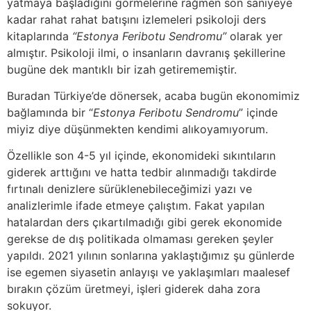
yatmaya başladığını görmelerine rağmen son saniyeye
kadar rahat rahat batışını izlemeleri psikoloji ders
kitaplarında
“Estonya Feribotu Sendromu”
olarak yer
almıştır. Psikoloji ilmi, o insanların davranış şekillerine
bugüne dek mantıklı bir izah getirememiştir.
Buradan Türkiye’de dönersek, acaba bugün ekonomimiz
bağlamında bir “
Estonya Feribotu Sendromu
” içinde
miyiz diye düşünmekten kendimi alıkoyamıyorum.
Özellikle son 4-5 yıl içinde, ekonomideki sıkıntıların
giderek arttığını ve hatta tedbir alınmadığı takdirde
fırtınalı denizlere sürüklenebileceğimizi yazı ve
analizlerimle ifade etmeye çalıştım. Fakat yapılan
hatalardan ders çıkartılmadığı gibi gerek ekonomide
gerekse de dış politikada olmaması gereken şeyler
yapıldı. 2021 yılının sonlarına yaklaştığımız şu günlerde
ise egemen siyasetin anlayışı ve yaklaşımları maalesef
bırakın çözüm üretmeyi, işleri giderek daha zora
sokuyor.