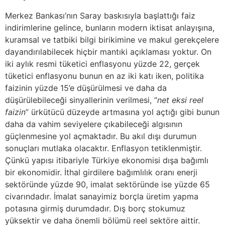
Merkez Bankası’nın Saray baskısıyla başlattığı faiz
indirimlerine gelince, bunların modern iktisat anlayışına,
kuramsal ve tatbiki bilgi birikimine ve makul gerekçelere
dayandırılabilecek hiçbir mantıki açıklaması yoktur. On
iki aylık resmi tüketici enflasyonu yüzde 22, gerçek
tüketici enflasyonu bunun en az iki katı iken, politika
faizinin yüzde 15’e düşürülmesi ve daha da
düşürülebileceği sinyallerinin verilmesi, “
net eksi reel
faizin
” ürkütücü düzeyde artmasına yol açtığı gibi bunun
daha da vahim seviyelere çıkabileceği algısının
güçlenmesine yol açmaktadır. Bu akıl dışı durumun
sonuçları mutlaka olacaktır. Enflasyon tetiklenmiştir.
Çünkü yapısı itibariyle Türkiye ekonomisi dışa bağımlı
bir ekonomidir. İthal girdilere bağımlılık oranı enerji
sektöründe yüzde 90, imalat sektöründe ise yüzde 65
civarındadır. İmalat sanayimiz borçla üretim yapma
potasına girmiş durumdadır. Dış borç stokumuz
yüksektir ve daha önemli bölümü reel sektöre aittir.