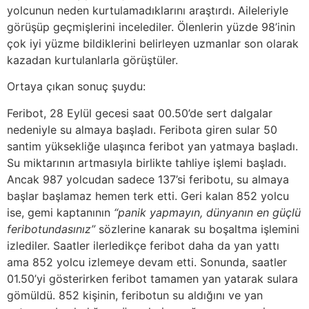
yolcunun neden kurtulamadıklarını araştırdı. Aileleriyle
görüşüp geçmişlerini incelediler. Ölenlerin yüzde 98’inin
çok iyi yüzme bildiklerini belirleyen uzmanlar son olarak
kazadan kurtulanlarla görüştüler.
Ortaya çıkan sonuç şuydu:
Feribot, 28 Eylül gecesi saat 00.50’de sert dalgalar
nedeniyle su almaya başladı. Feribota giren sular 50
santim yüksekliğe ulaşınca feribot yan yatmaya başladı.
Su miktarının artmasıyla birlikte tahliye işlemi başladı.
Ancak 987 yolcudan sadece 137’si feribotu, su almaya
başlar başlamaz hemen terk etti. Geri kalan 852 yolcu
ise, gemi kaptanının
“panik yapmayın, dünyanın en güçlü
feribotundasınız”
sözlerine kanarak su boşaltma işlemini
izlediler. Saatler ilerledikçe feribot daha da yan yattı
ama 852 yolcu izlemeye devam etti. Sonunda, saatler
01.50’yi gösterirken feribot tamamen yan yatarak sulara
gömüldü. 852 kişinin, feribotun su aldığını ve yan