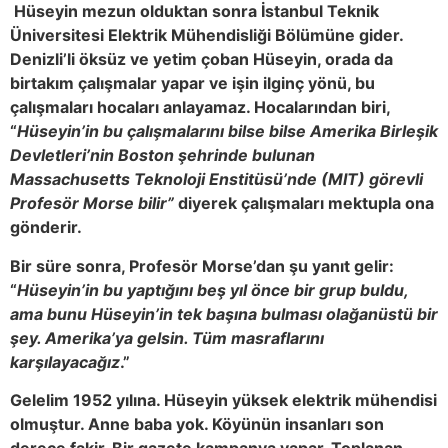
Hüseyin mezun olduktan sonra İstanbul Teknik
Üniversitesi Elektrik Mühendisliği Bölümüne gider.
Denizli’li öksüz ve yetim çoban Hüseyin, orada da
birtakım çalışmalar yapar ve işin ilginç yönü, bu
çalışmaları hocaları anlayamaz. Hocalarından biri,
“
Hüseyin’in bu çalışmalarını bilse bilse Amerika Birleşik
Devletleri’nin Boston şehrinde bulunan
Massachusetts Teknoloji Enstitüsü’nde (MIT) görevli
Profesör Morse bilir”
diyerek çalışmaları mektupla ona
gönderir.
Bir süre sonra, Profesör Morse’dan şu yanıt gelir:
“
Hüseyin’in bu yaptığını beş yıl önce bir grup buldu,
ama bunu Hüseyin’in tek başına bulması olağanüstü bir
şey. Amerika’ya gelsin. Tüm masraflarını
karşılayacağız
.”
Gelelim 1952 yılına. Hüseyin yüksek elektrik mühendisi
olmuştur. Anne baba yok. Köyünün insanları son