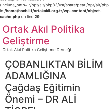
(include_path='.:/opt/alt/php83/usr/share/pear:/opt/alt/php
in
/home/bscbili1/ortakakil.org.tr/wp-content/object-
cache.php
on line
29
Ortak Akıl Politika
Geliştirme
Ortak Akıl Politika Geliştirme Derneği
ÇOBANLIKTAN BİLİM
ADAMLIĞINA
Çağdaş Eğitimin
Önemi – DR ALİ