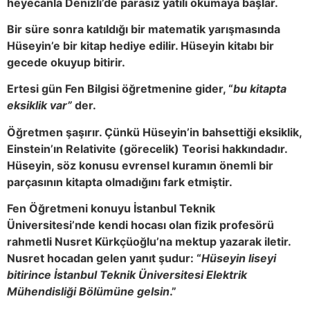
heyecanla Denizli’de parasız yatılı okumaya başlar.
Bir süre sonra katıldığı bir matematik yarışmasında
Hüseyin’e bir kitap hediye edilir. Hüseyin kitabı bir
gecede okuyup bitirir.
Ertesi gün Fen Bilgisi öğretmenine gider, “
bu kitapta
eksiklik var”
der.
Öğretmen şaşırır. Çünkü Hüseyin’in bahsettiği eksiklik,
Einstein’ın Relativite (görecelik) Teorisi hakkındadır.
Hüseyin, söz konusu evrensel kuramın önemli bir
parçasının kitapta olmadığını fark etmiştir.
Fen Öğretmeni konuyu İstanbul Teknik
Üniversitesi’nde kendi hocası olan fizik profesörü
rahmetli Nusret Kürkçüoğlu’na mektup yazarak iletir.
Nusret hocadan gelen yanıt şudur: “
Hüseyin liseyi
bitirince İstanbul Teknik Üniversitesi Elektrik
Mühendisliği Bölümüne gelsin
.”