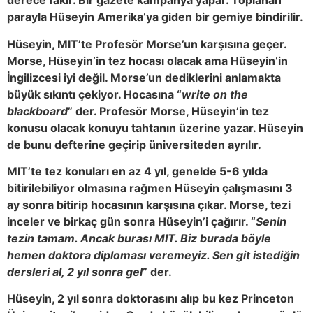
derece fakir. Bir gazete kampanya yapar. Toplanan
parayla Hüseyin Amerika’ya giden bir gemiye bindirilir.
Hüseyin, MIT’te Profesör Morse’un karşısına geçer.
Morse, Hüseyin’in tez hocası olacak ama Hüseyin’in
İngilizcesi iyi değil. Morse’un dediklerini anlamakta
büyük sıkıntı çekiyor. Hocasına “
write on the
blackboard
” der. Profesör Morse, Hüseyin’in tez
konusu olacak konuyu tahtanın üzerine yazar. Hüseyin
de bunu defterine geçirip üniversiteden ayrılır.
MIT’te tez konuları en az 4 yıl, genelde 5-6 yılda
bitirilebiliyor olmasına rağmen Hüseyin çalışmasını 3
ay sonra bitirip hocasının karşısına çıkar. Morse, tezi
inceler ve birkaç gün sonra Hüseyin’i çağırır. “
Senin
tezin tamam. Ancak burası MIT. Biz burada böyle
hemen doktora diploması veremeyiz. Sen git istediğin
dersleri al, 2 yıl sonra gel
” der.
Hüseyin, 2 yıl sonra doktorasını alıp bu kez Princeton